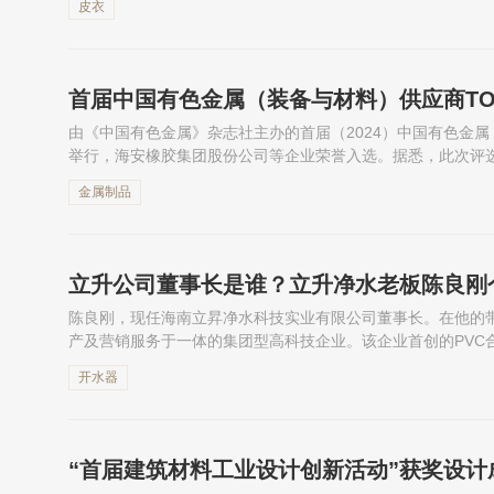
皮衣
首届中国有色金属（装备与材料）供应商TO
由《中国有色金属》杂志社主办的首届（2024）中国有色金属
举行，海安橡胶集团股份公司等企业荣誉入选。据悉，此次评
属工业高质量发展，评价标准包括供应商的规模、影响力、创新
金属制品
立升公司董事长是谁？立升净水老板陈良刚
陈良刚，现任海南立昇净水科技实业有限公司董事长。在他的
产及营销服务于一体的集团型高科技企业。该企业首创的PVC
存在的难题。本篇文章，小编为大家整理了立升公司董事长陈
开水器
“首届建筑材料工业设计创新活动”获奖设计