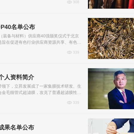
308
P40名单公布
（装备与材料）供应商40强颁奖仪式于北京
选旨在促进有色行业供应商资源共享、有色金
及研发能力等多项关键指标，接着不...
339
个人资料简介
带领下，立昇发展成了一家集膜技术研发、生
合金毛细管式超滤膜，攻克了普通超滤膜性能
良刚的个人资料，一起来看看吧！
339
成果名单公布