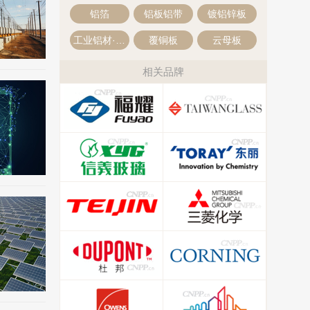
铝箔
铝板铝带
镀铝锌板
工业铝材·工业铝型材
覆铜板
云母板
相关品牌