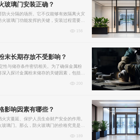
火玻璃门安装正确？
要防火分隔的场所。它不仅能够有效隔离火灾
防火玻璃门功能发挥的关键，安装过程需要遵
并提供确保其安装质量的有效方法。通过...
156
粉末长期存放不受影响？
稳定性与储存条件密切相关。为了确保金属粉
将深入探讨金属粉末储存的关键因素，包括温
同类型金属粉末（如铝粉、钛粉、不锈钢...
200
格影响因素有哪些？
挡火灾蔓延、保护人员生命财产安全的作用。
火玻璃门。那么，防火玻璃门的价格究竟是多
玻璃门的价格构成，并深入探讨其价格受...
189