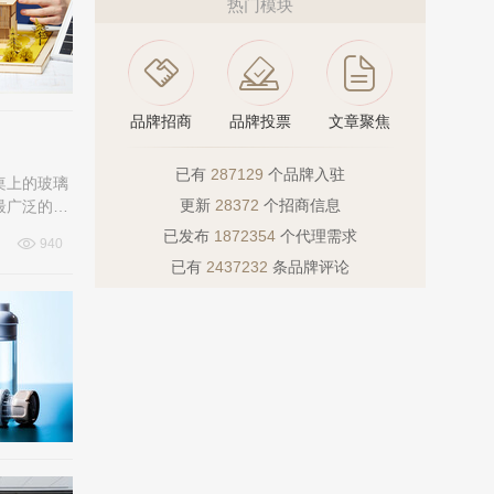
热门模块
品牌招商
品牌投票
文章聚焦
已有
287129
个品牌入驻
桌上的玻璃
更新
28372
个招商信息
最广泛的十
已发布
1872354
个代理需求
940
已有
2437232
条品牌评论