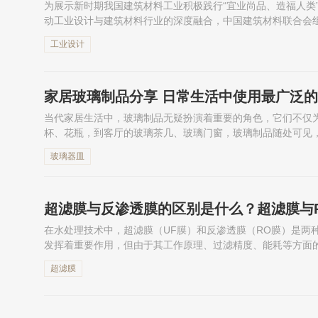
为展示新时期我国建筑材料工业积极践行“宜业尚品、造福人类
动工业设计与建筑材料行业的深度融合，中国建筑材料联合会
活”为主题的首届建筑材料工业设计创新活动。共42项设计成
工业设计
家居玻璃制品分享 日常生活中使用最广泛的
当代家居生活中，玻璃制品无疑扮演着重要的角色，它们不仅
杯、花瓶，到客厅的玻璃茶几、玻璃门窗，玻璃制品随处可见
种玻璃制品，让我们一同探...
玻璃器皿
超滤膜与反渗透膜的区别是什么？超滤膜与
在水处理技术中，超滤膜（UF膜）和反渗透膜（RO膜）是两
发挥着重要作用，但由于其工作原理、过滤精度、能耗等方面
使用场景。本文将详细探讨超滤膜与反渗透膜的主要区别，包括
超滤膜