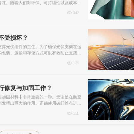
青睐。随着人们对环保、可持续性以及成本控
日常产品的首选材质。本文编辑将探讨超...
342
不受损坏？
支撑光伏组件的责任。为了确保光伏支架在运
的包装、运输和存储方式可以有效防止支架在
支架运输和存储中的关键问题及注意事项...
125
行修复与加固工作？
与加固材料中非常重要的一种。无论是在航空
能发挥出巨大的作用。正确使用碳纤维布进行
大量的材料成本。那么你知道碳纤维布怎...
111