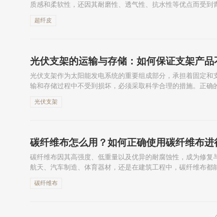
质感和柔软性，还因其耐磨性、透气性、抗水性等优点而受到
制的重视，超纤皮逐渐取代了传统的皮革材料，成为许多高端和
超纤皮
光伏支架的运输与存储：如何保证支架产品
光伏支架作为太阳能发电系统的重要组成部分，承担着固定和
输和存储过程中不受到损坏，必须采取科学合理的措施。正确
运输过程中受到外部冲击、挤压、腐蚀等影响。本文将探讨光伏
光伏支架
碳纤维布怎么用？如何正确使用碳纤维布进
碳纤维布因其高强度、低重量以及优异的耐腐蚀性，成为修复
航天、汽车制造、体育器材，还是在建筑工程中，碳纤维布都
修复与加固工作，不仅能提高结构的稳定性和耐久性，还能节省
碳纤维布