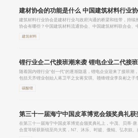
建材协会的功能是什么 中国建筑材料行业
建筑材料行业协会是建材行业与政府沟通的桥梁和纽带，持续
协会有哪些？中国建筑材料流通协会、中国建筑材料联合会、
名的建材行业协会。下面跟着小编一起来看中国建筑材料行业
建筑材料
锂行业企二代接班潮来袭 锂电企业二代接
随着国内锂行业“创一代”的逐渐隐退，锂电企业迎来了接班潮
包括天齐锂业创始人蒋卫平之女蒋安琪、赣锋锂业李良彬之子
值得一提的是，接班的锂电企二代大多数为80后、90后。下面
碳酸锂
第三十一届海宁中国皮革博览会颁奖典礼获
在第三十一届海宁中国皮革博览会颁奖典礼上，中茂、贝蒂·
合度等斩获新锐至尚大奖，N7、沐乐、时媞、傲鲲、弘衣奴
巴黎斩获品牌风尚大奖。以下为完整获奖名单，接着一起来看