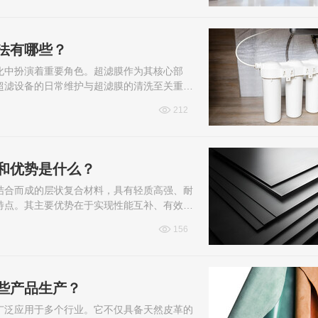
法有哪些？
化中扮演着重要角色。超滤膜作为其核心部
超滤设备的日常维护与超滤膜的清洗至关重
常见清洗方法，帮助用户延长设备使用寿命，
212
和优势是什么？
结合而成的层状复合材料，具有轻质高强、耐
特点。其主要优势在于实现性能互补、有效降
化工设备、海洋工程、建筑装饰及医疗设...
156
些产品生产？
广泛应用于多个行业。它不仅具备天然皮革的