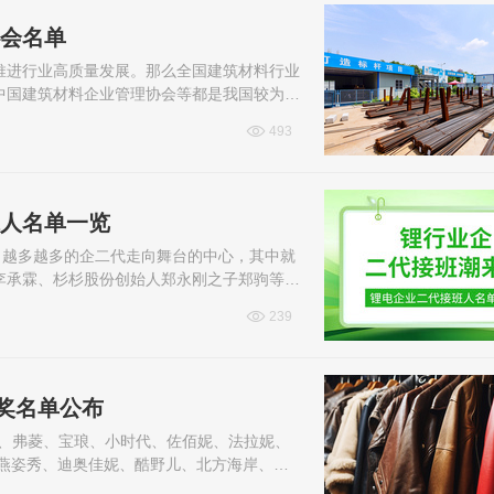
协会名单
推进行业高质量发展。那么全国建筑材料行业
中国建筑材料企业管理协会等都是我国较为知
协会名单吧。
493
班人名单一览
，越多越多的企二代走向舞台的中心，其中就
李承霖、杉杉股份创始人郑永刚之子郑驹等。
，小编为大家整理了锂电企业二代接...
239
奖名单公布
唐、弗菱、宝琅、小时代、佐佰妮、法拉妮、
、燕姿秀、迪奥佳妮、酷野儿、北方海岸、舞
。