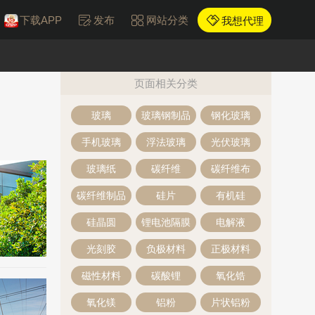
下载APP
发布
网站分类
我想代理
页面相关分类
玻璃
玻璃钢制品
钢化玻璃
手机玻璃
浮法玻璃
光伏玻璃
玻璃纸
碳纤维
碳纤维布
碳纤维制品
硅片
有机硅
硅晶圆
锂电池隔膜
电解液
光刻胶
负极材料
正极材料
磁性材料
碳酸锂
氧化锆
氧化镁
铝粉
片状铝粉