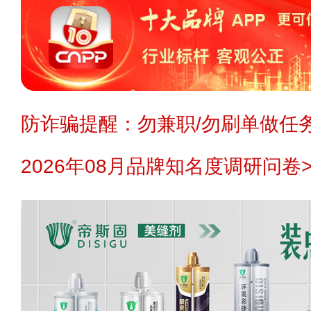
防诈骗提醒：勿兼职/勿刷单做任务
2026年08月品牌知名度调研问卷>