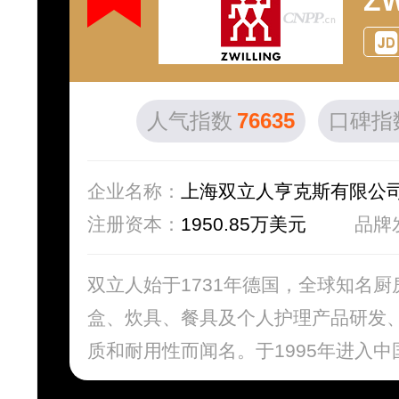
Z
人气指数
76635
口碑指
企业名称：
上海双立人亨克斯有限公
注册资本：
1950.85万美元
品牌
双立人始于1731年德国，全球知名
盒、炊具、餐具及个人护理产品研发
质和耐用性而闻名。于1995年进入中国