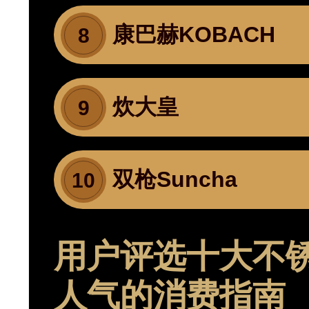
康巴赫KOBACH
8
炊大皇
9
双枪Suncha
10
用户评选十大不
人气的消费指南