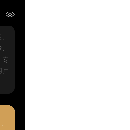
宝、
R、
、专
用户
店