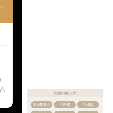
店
鲜
品
页面相关分类
不锈钢餐具
不粘锅
无烟锅