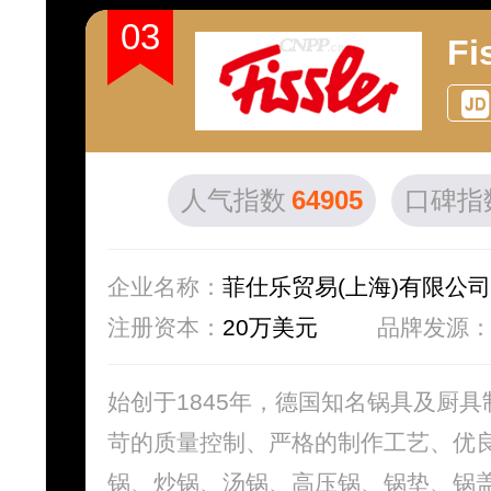
03
Fi
人气指数
64905
口碑指
企业名称：
菲仕乐贸易(上海)有限公司
注册资本：
20万美元
品牌发源
始创于1845年，德国知名锅具及厨
苛的质量控制、严格的制作工艺、优
锅、炒锅、汤锅、高压锅、锅垫、锅盖、