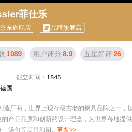
ssler菲仕乐
京东旗舰店
品牌旗舰店
数
1089
用户评分
8.9
五星好评
26
创立时间：
1845
：
德国
具制造厂商，世界上现存最古老的锅具品牌之一，
良的产品品质和创新的设计理念，为世界各地提供
汤勺等厨具和厨...
更多>>