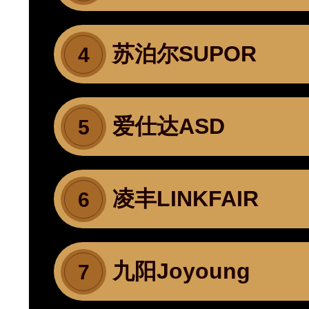
苏泊尔SUPOR
4
爱仕达ASD
5
凌丰LINKFAIR
6
九阳Joyoung
7