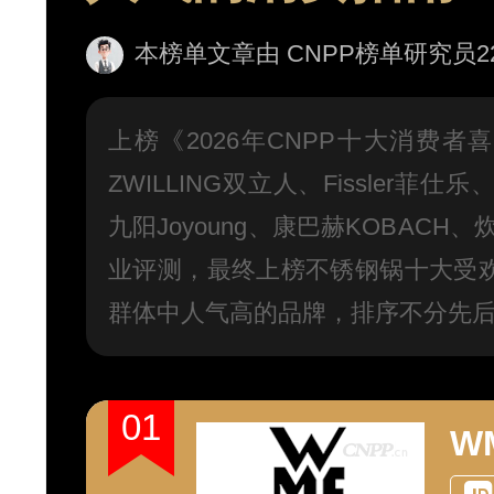
本榜单文章由 CNPP榜单研究员226号
上榜《2026年CNPP十大消费
ZWILLING双立人、Fissler菲仕
九阳Joyoung、康巴赫KOBACH
业评测，最终上榜不锈钢锅十大受
群体中人气高的品牌，排序不分先
01
W