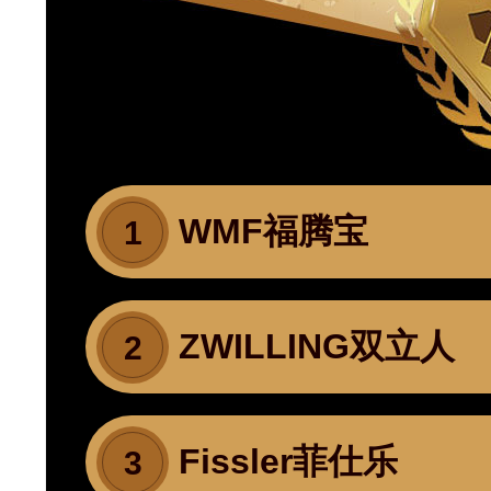
WMF福腾宝
1
ZWILLING双立人
2
Fissler菲仕乐
3