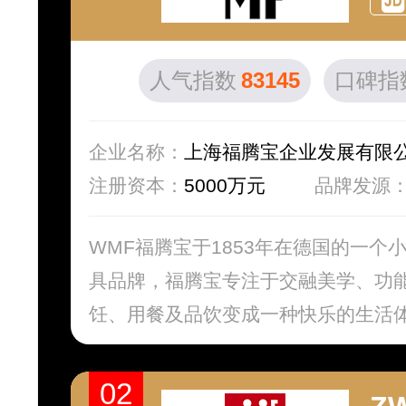
人气指数
83145
口碑指
企业名称：
上海福腾宝企业发展有限
注册资本：
5000万元
品牌发源
WMF福腾宝于1853年在德国的一
具品牌，福腾宝专注于交融美学、功
饪、用餐及品饮变成一种快乐的生活体
02