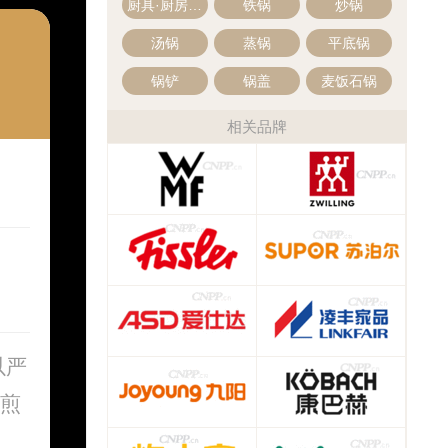
厨具·厨房用具
铁锅
炒锅
汤锅
蒸锅
平底锅
锅铲
锅盖
麦饭石锅
相关品牌
以严
煎