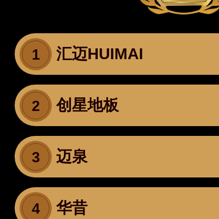
汇迈HUIMAI
1
创星地板
2
迈泉
3
华昔
4