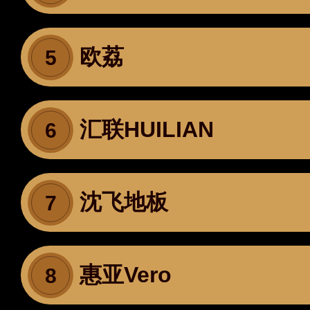
欧荔
5
汇联HUILIAN
6
沈飞地板
7
惠亚Vero
8