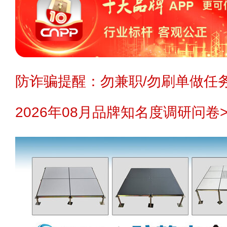
防诈骗提醒：勿兼职/勿刷单做任务
2026年08月品牌知名度调研问卷>