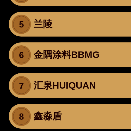
兰陵
5
金隅涂料BBMG
6
汇泉HUIQUAN
7
鑫淼盾
8