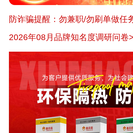
防诈骗提醒：勿兼职/勿刷单做任务
2026年08月品牌知名度调研问卷>