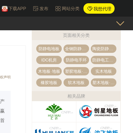
下载APP
发布
网站分类
我想代理
页面相关分类
防静电地板
全钢防静电地板
陶瓷防静电地板
IDC机房
防静电手环
防静电工作台
木地板·地板
塑胶地板·PVC地板
实木地板
权声明
橡胶地板
软木地板
塑木地板·木塑地板
相关品牌
产
赢
首