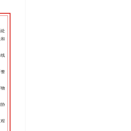
面处
性和
布线
平整
害物
相协
过程