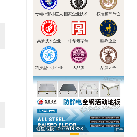
专精特新小巨人
国家企业技术中心
标准起草单位
高新技术企业
中华老字号
瞪羚企业
科技型中小企业
大品牌
品牌大全
创星地板 400-0519-398
欧荔 
广告