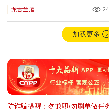
龙舌兰酒
24
加载更多
防诈骗提醒：勿兼职/勿刷单做任务