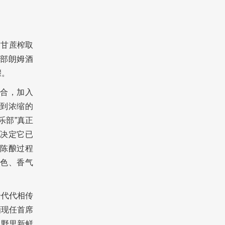
质甘蔗榨取
部朗姆酒
骤。
合，加入
到浓缩的
乐部”真正
决定它已
陈酿过程
色、香气
一代代相传
酒现任首席
田野里新鲜