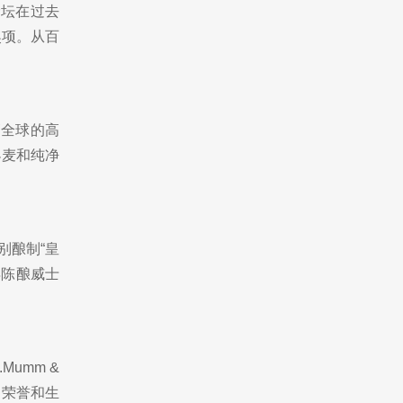
龄坛在过去
奖项。从百
销全球的高
小麦和纯净
特别酿制“皇
年陈酿威士
umm &
、荣誉和生