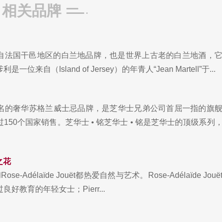
相关品牌
）是产自法国干邑地区的白兰地品牌，也是世界上古老的白兰地酒，
来自（Island of Jersey）的年青人“Jean Martell”于...
名的奢华苏格兰威士忌品牌，是芝华士兄弟公司首屈一指的旗
150个国家销售。芝华士 • 铭芝华士 • 铭是芝华士的顶级系列
之花
rier和Rose-Adélaïde Jouët都热爱自然与艺术。Rose-Adélaïde J
好教育的年轻女士；Pierr...