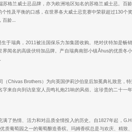
端苏格兰威士忌品牌，亦为欧洲地区知名的苏格兰威士忌。百
的个性及平衡的口感，在世界各大威士忌竞赛中荣获超过130个
百龄...
加诞生于瑞典，2011被法国保乐力加集团收购。绝对伏特加是畅
世界闻名的高级伏特加品牌。产自瑞典南部小镇Åhus的优质冬
.
（Chivas Brothers）为向英国伊莉沙伯皇后加冕典礼致意，
的名字来自向到访皇室人员鸣礼炮21响的风俗。这珍贵的二十一
满了热情、活力和对品质全情投入的历史。自1827年起，G.H.M
槟区优质葡萄园之一的葡萄酿造香槟。玛姆香槟总是与欢庆、精致