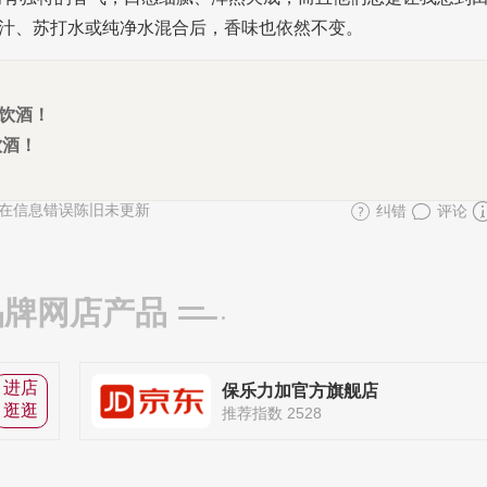
汁、苏打水或纯净水混合后，香味也依然不变。
宜饮酒！
饮酒！
在信息错误陈旧未更新
纠错
评论
品牌网店产品
进店
保乐力加官方旗舰店
逛逛
推荐指数 2528