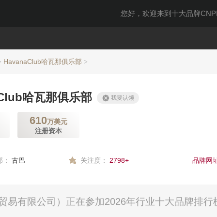
您好，欢迎来到十大品牌CNPP
HavanaClub哈瓦那俱乐部
>
>
aClub哈瓦那俱乐部
我要认领
610
万美元
注册资本
部：
古巴
关注度：
2798+
品牌网址
中国)贸易有限公司）正在参加2026年行业十大品牌排