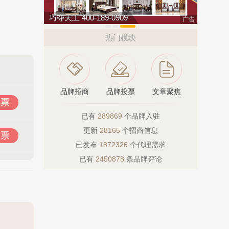
驴充充 0797-966999
索邦管Suba
广告
热门模块
品牌招商
品牌投票
文章聚焦
投票
已有
289869
个品牌入驻
更新
28165
个招商信息
投票
已发布
1872326
个代理需求
已有
2450878
条品牌评论