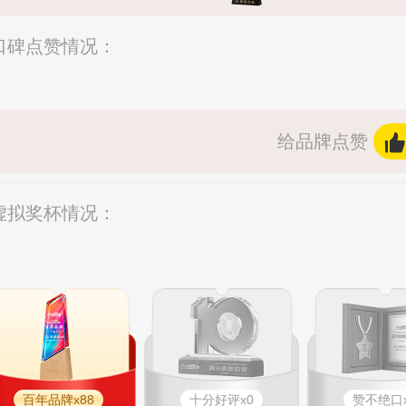
/口碑点赞情况：
给品牌点赞
/虚拟奖杯情况：
百年品牌x88
十分好评x0
赞不绝口x