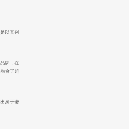
它是以其创
舰品牌，在
，融合了超
ouët出身于诺