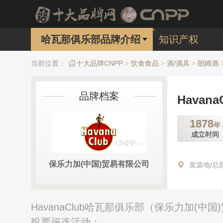
哈瓦那俱乐部品牌介绍
知识产权
当前位置：
十大品牌CNPP
饮食食品
酒/酒具
朗姆酒
>
>
>
品牌档案
Havan
1878
年
成立时间
保乐力加(中国)贸易有限公司
发源地/总
HavanaClub哈瓦那俱乐部（保乐力加(
投票评选活动：