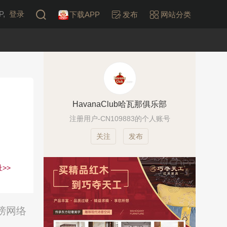
,
登录
下载APP
发布
网站分类
HavanaClub哈瓦那俱乐部
注册用户-CN109883的个人账号
发布
>>
行榜网络