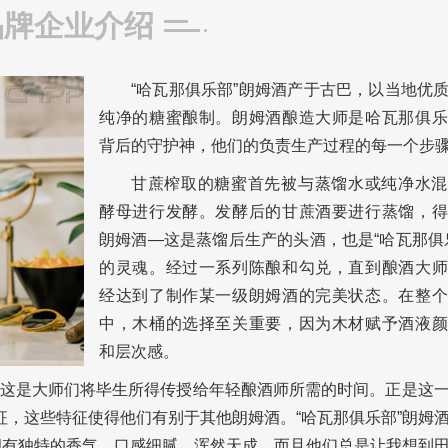
品牌企业介绍
“哈瓦那俱乐部”朗姆酒产于古巴，以当地优
纯净的糖蜜酿制。朗姆酒酿造大师是哈瓦那俱乐
背后的守护神，他们的负责生产过程的每一个步
甘蔗榨取的糖蜜首先被与蒸馏水或纯净水混
酵母进行发酵。发酵后的甘蔗酒要进行蒸馏，得
朗姆酒—这是蒸馏后生产的头酒，也是“哈瓦那俱
的灵魂。经过一系列陈酿和勾兑，直到酿酒大师
经达到了制作某一级朗姆酒的完美状态。在整个
中，木桶的选择至关重要，因为木材赋予酒液颜
和层次感。
这是大师们将毕生所得传授给年轻酿酒师所需的时间。正是这
征，这些特征使得他们有别于其他朗姆酒。“哈瓦那俱乐部”朗姆
那俱乐部”拥有独特的香气，口感细腻、浑然天成，而且他们总是让我想到