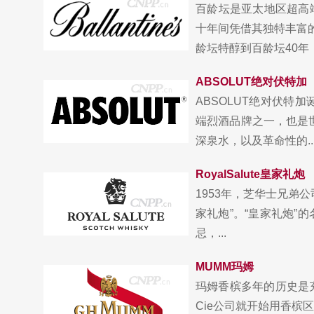
百龄坛是亚太地区超高
十年间凭借其独特丰富
龄坛特醇到百龄坛40年，
ABSOLUT绝对伏特加
ABSOLUT绝对伏特
端烈酒品牌之一，也是
深泉水，以及革命性的..
RoyalSalute皇家礼炮
1953年，芝华士兄弟公司
家礼炮”。“皇家礼炮”
忌，...
MUMM玛姆
玛姆香槟多年的历史是充
Cie公司就开始用香