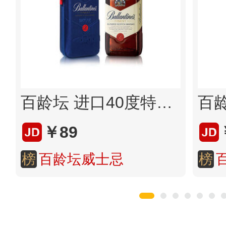
百龄坛 进口40度特醇威士忌
￥89
榜
百龄坛威士忌
榜