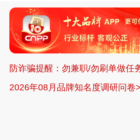
标、LOGO 等）知识产权归本站所
复制、转载、商用。本站不生产产品
不代理、不招商、不提供中介服务。
持投资购买的观点或意见，页面信息
防诈骗提醒：勿兼职/勿刷单做任务
提交说明：
快速提交发布>>
提交品
2026年08月品牌知名度调研问卷>