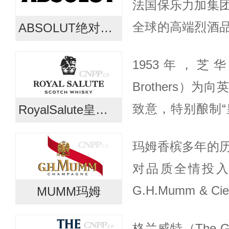
法国保乐力加集
全球的高端烈酒
ABSOLUT绝对伏特加
高级伏特加品牌。
1953年，芝华
的优质冬小麦和
Brothers）
的...
致意，特别酿制“
RoyalSalute皇家礼炮
名字来自向到访
玛姆香槟多年的
俗。这珍贵的二十
对品质全情投入
G.H.Mumm &
MUMM玛姆
葡萄园之一的葡
格兰威特（The G