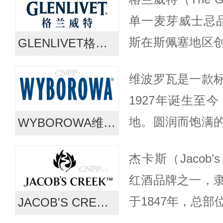
与欢庆、精致、荣
单一麦芽威士忌品
斯在斯佩塞地区
GLENLIVET格兰威特
资质的威士忌酒
维波罗瓦是一款
忌的基准。该品牌
1927年诞生至
地。圆润而饱满
WYBOROWA维波罗瓦
和热烈的黑麦面
杰卡斯（Jacob’
合冰冻后净饮或
红酒品牌之一，
高品质的...
于1847年，总
JACOB'S CREEK杰卡斯
以新鲜优雅的风