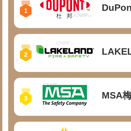
DuPo
LAKE
MSA