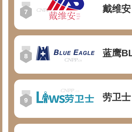
戴维安
蓝鹰BL
劳卫士