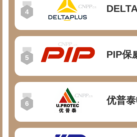
DELT
PIP保
优普泰U