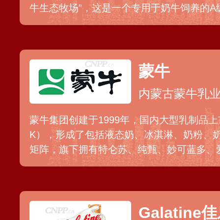
牛生态牧场”，这是一个专用于奶牛饲养的A
作社+企业的乳品产业链，既能为当地创造
原食品的品质。
蒙牛
内蒙古蒙牛乳业
蒙牛集团创建于1999年，国内大型乳制品上市
K），形成了包括液态奶、冰淇淋、奶粉、
矩阵，旗下拥有特仑苏、纯甄、妙可蓝多、
纯牛奶、低温酸奶、高端鲜奶、奶酪等领域
额，产品还进入了东南亚、大洋洲、北美等
场。
Galatine