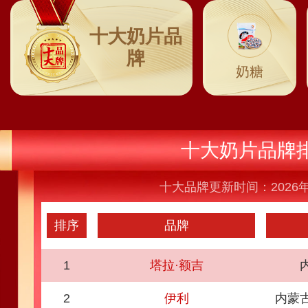
十大奶片品
牌
奶糖
十大奶片品牌
十大品牌更新时间：2026年
排序
品牌
1
塔拉·额吉
2
伊利
内蒙