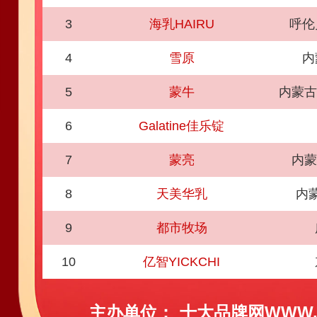
3
海乳HAIRU
呼伦
4
雪原
内
5
蒙牛
内蒙古
6
Galatine佳乐锭
7
蒙亮
内蒙
8
天美华乳
内
9
都市牧场
10
亿智YICKCHI
主办单位：
十大品牌网WWW.C