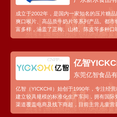
成立于2002年，是国内一家知名的压片糖
爽口喉片、高品质牛奶片等系列产品。都市
富多样，涵盖了正梅、山楂、陈皮等多种口
选，结合传统配方与现代工艺精粹，保留了
装也始终引领市场潮流。
亿智YICKC
东莞亿智食品
亿智（YICKCHI）始创于1990年，专注
建立较具规模的标准化生产车间，拥有国际知
渠道覆盖电商及线下商超，目前主营儿童营
糖、高钙棒饼、牛乳棒、曲奇饼、注心饼干