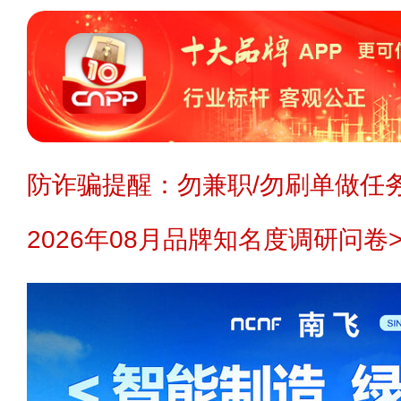
防诈骗提醒：勿兼职/勿刷单做任务
2026年08月品牌知名度调研问卷>