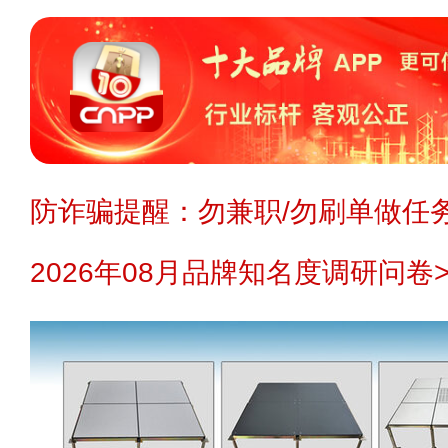
防诈骗提醒：勿兼职/勿刷单做任务
2026年08月品牌知名度调研问卷>