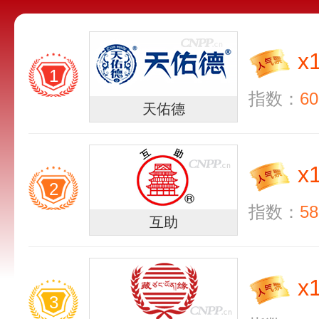
x
1
指数：
60
天佑德
x
2
指数：
58
互助
x
3