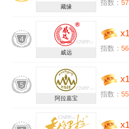
指数：
57
藏缘
x
4
指数：
56
威远
x
5
指数：
55
阿拉嘉宝
x