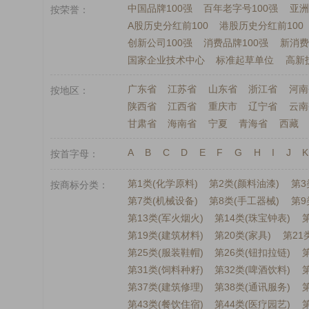
中国品牌100强
百年老字号100强
亚洲
按荣誉
A股历史分红前100
港股历史分红前100
创新公司100强
消费品牌100强
新消费
国家企业技术中心
标准起草单位
高新
广东省
江苏省
山东省
浙江省
河南
按地区
陕西省
江西省
重庆市
辽宁省
云南
甘肃省
海南省
宁夏
青海省
西藏
A
B
C
D
E
F
G
H
I
J
K
按首字母
第1类(化学原料)
第2类(颜料油漆)
第3
按商标分类
第7类(机械设备)
第8类(手工器械)
第9
第13类(军火烟火)
第14类(珠宝钟表)
第
第19类(建筑材料)
第20类(家具)
第21
第25类(服装鞋帽)
第26类(钮扣拉链)
第31类(饲料种籽)
第32类(啤酒饮料)
第
第37类(建筑修理)
第38类(通讯服务)
第43类(餐饮住宿)
第44类(医疗园艺)