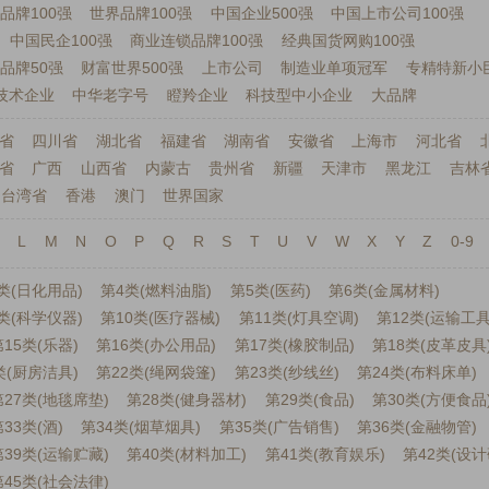
品牌100强
世界品牌100强
中国企业500强
中国上市公司100强
中国民企100强
商业连锁品牌100强
经典国货网购100强
品牌50强
财富世界500强
上市公司
制造业单项冠军
专精特新小
技术企业
中华老字号
瞪羚企业
科技型中小企业
大品牌
省
四川省
湖北省
福建省
湖南省
安徽省
上海市
河北省
省
广西
山西省
内蒙古
贵州省
新疆
天津市
黑龙江
吉林
台湾省
香港
澳门
世界国家
L
M
N
O
P
Q
R
S
T
U
V
W
X
Y
Z
0-9
类(日化用品)
第4类(燃料油脂)
第5类(医药)
第6类(金属材料)
类(科学仪器)
第10类(医疗器械)
第11类(灯具空调)
第12类(运输工具
15类(乐器)
第16类(办公用品)
第17类(橡胶制品)
第18类(皮革皮具
类(厨房洁具)
第22类(绳网袋篷)
第23类(纱线丝)
第24类(布料床单)
第27类(地毯席垫)
第28类(健身器材)
第29类(食品)
第30类(方便食品
33类(酒)
第34类(烟草烟具)
第35类(广告销售)
第36类(金融物管)
第39类(运输贮藏)
第40类(材料加工)
第41类(教育娱乐)
第42类(设计
第45类(社会法律)