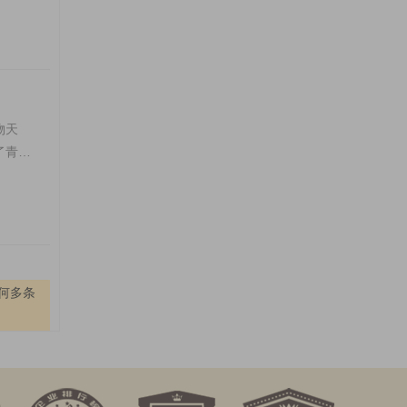
物天
了青海
何多条