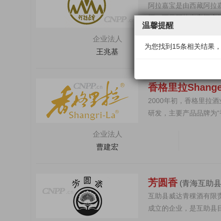
阿拉嘉宝是由西藏阿拉嘉
酒。西藏阿拉嘉宝酒庄前
温馨提醒
嘉宝从建...
企业法人
为您找到15条相关结果
王兆基
香格里拉Shanger
2000年初，香格里
研发，主要产品品牌为“
庄、玛桑酒庄、香...
企业法人
曹建宏
芳圆香
(青海互助
互助县威达青稞酒有限
成立的企业，是互助县
透明，清香纯正，绵...