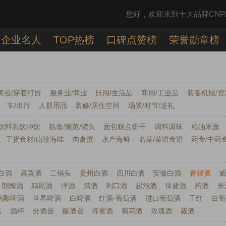
您好，欢迎来到十大品牌CNPP
企业名人
TOP热榜
口碑点赞榜
荣誉勋章榜
美妆/穿着打扮
服务业/商业
日用/生活品
商用/工业品
装备机械/资
车/出行
人群用品
装修/居住空间
场景/时节/送礼
饮料乳饮冲饮
熟食/腌菜/罐头
面包糕点饼干
调料调味
粮油米面
干货食材/山珍海味
肉禽蛋
水产海鲜
名菜/菜谱食谱
药食/中药
白酒
高粱酒
二锅头
贵州白酒
四川白酒
安徽白酒
青稞酒
朗姆酒
鸡尾酒
洋酒
清酒
利口酒
起泡酒
保健酒
药酒
米
精酿啤酒
世界啤酒
白啤酒
红酒·葡萄酒
进口葡萄酒
干红
白葡
具
酒杯
分酒器
醒酒器
蜂蜜酒
菊花酒
玫瑰酒
露酒