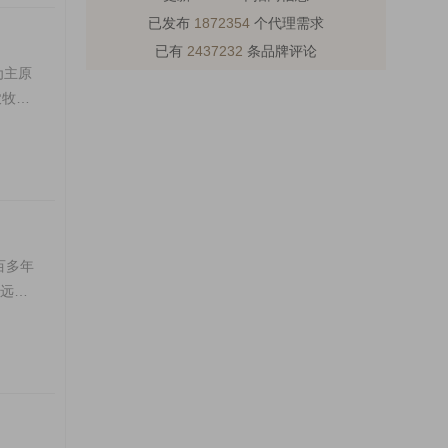
已发布
1872354
个代理需求
已有
2437232
条品牌评论
为主原
农牧民
百多年
威远青