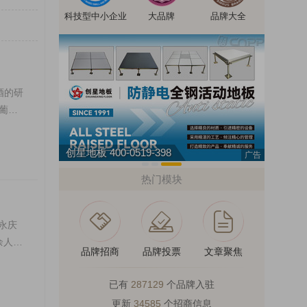
科技型中小企业
大品牌
品牌大全
酒的研
葡萄
创星地板 400-0519-398
广告
热门模块
永庆
余人。
品牌招商
品牌投票
文章聚焦
已有
287129
个品牌入驻
更新
34585
个招商信息