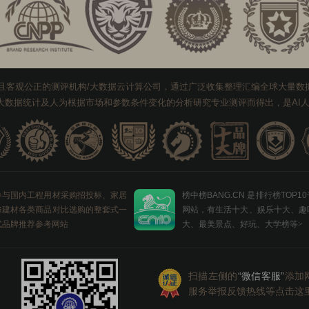
悠久且客观公正的测评机构/大数据云计算公司，通过广泛收集整理汇编全球大量
基于大数据统计及人为根据市场和参数条件变化的分析研究专业测评而得出，是A
参与国内工程用材采购招投标、家居
榜中榜BANG.CN 是排行榜TOP1
修建材各类商品对比选购的整套式一
网站，有生活十大、娱乐十大、趣
式品牌推荐参考网站
大、最美景点、好玩、大学榜等
>
扫描左侧的
“微信客服”
添加
服务举报反馈热线等点击这