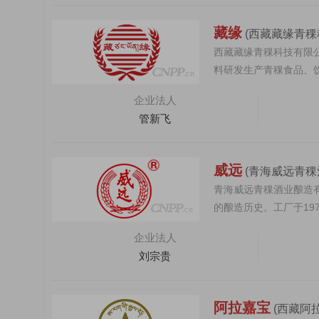
藏缘
(西藏藏缘青稞
西藏藏缘青稞科技有限公
料研发生产青稞食品、饮
员工。企业党...
企业法人
管新飞
威远
(青海威远青稞
青海威远青稞酒业酿造
的酿造历史。工厂于19
稞酒业酿造有限...
企业法人
刘宗贵
阿拉嘉宝
(西藏阿