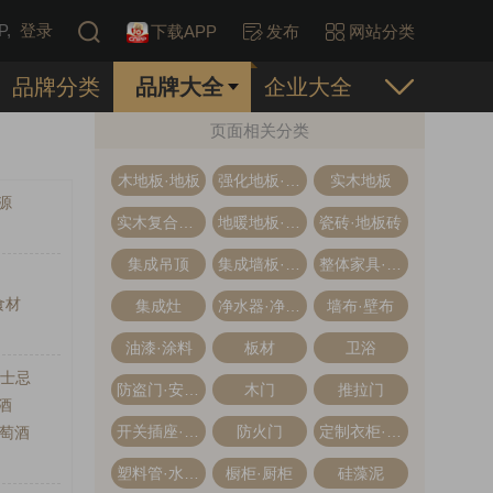
,
登录
下载APP
发布
网站分类
品牌分类
品牌大全
企业大全
页面相关分类
木地板·地板
强化地板·强化复合地板
实木地板
源
实木复合地板·多层木地板
地暖地板·地热地板
瓷砖·地板砖
集成吊顶
集成墙板·集成墙面
整体家具·全屋定制
食材
集成灶
净水器·净水机
墙布·壁布
油漆·涂料
板材
卫浴
威士忌
防盗门·安全门
木门
推拉门
酒
开关插座·开关面板
防火门
定制衣柜·整体衣柜
萄酒
塑料管·水管管道
橱柜·厨柜
硅藻泥