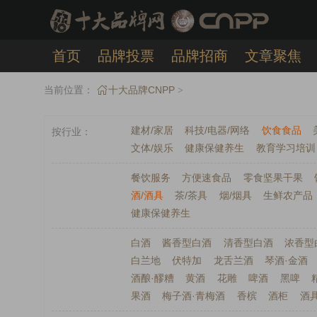
首页
品牌投票
品牌招商
文章聚焦
发布提交
APP下载
当前位置：
十大品牌CNPP
>
建材/家居
科技/电器/网络
饮食食品
按行业
文体/娱乐
健康保健养生
教育学习培训
餐饮服务
方便速食品
零食坚果干果
酒/酒具
茶/茶具
烟/烟具
生鲜农产品
健康保健养生
白酒
酱香型白酒
清香型白酒
浓香型
白兰地
伏特加
龙舌兰酒
琴酒·金酒
酒酿·醪糟
黄酒
花雕
啤酒
黑啤
果酒
梅子酒·青梅酒
香槟
酒柜
酒