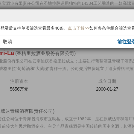
宝酒业有限责任公司在圣地拉萨运用独特的14334工艺酿造的一款高端
身是“西藏天佑德青稞酒”，2012年建厂，2014年投产，过去的十年里，
注册资本
成立日期
，登录后支持单项筛选查看最多40条。
点击了解>>
如何多条件组合筛选查
6000万元
2012-05-31
取消
前往登
i-La
(香格里拉酒业股份有限公司)
拉酒业股份有限公司在云南迪庆香格里拉成立；主要进行葡萄酒及青稞干酒系
香格里拉”葡萄酒和“大藏秘”青稞干酒。公司先后投资建立了迪庆香格里拉
注册资本
成立日期
5656万元
2000-01-27
县威达青稞酒有限责任公司)
责任公司位于青海省海东市互助县，成立于1982年，是在原威达青稞酒厂
目前较大的民营酿酒企业。主导产品青稞酒是中国传统的历史名酒，其酒