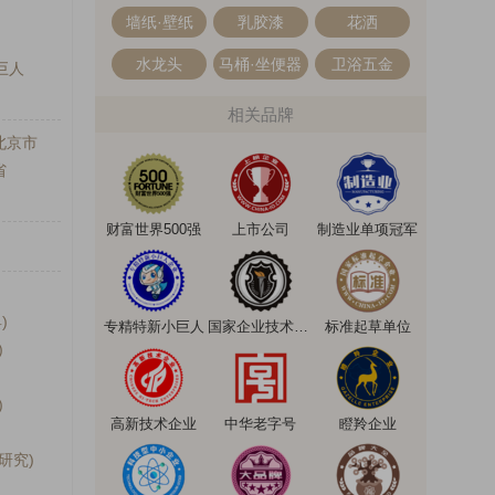
墙纸·壁纸
乳胶漆
花洒
水龙头
马桶·坐便器
卫浴五金
巨人
相关品牌
北京市
省
财富世界500强
上市公司
制造业单项冠军
)
专精特新小巨人
国家企业技术中心
标准起草单位
)
)
高新技术企业
中华老字号
瞪羚企业
研究)