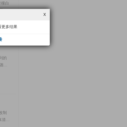
青稞白
阿拉
x
看更多结果
录
列的
酒
改制
体清亮