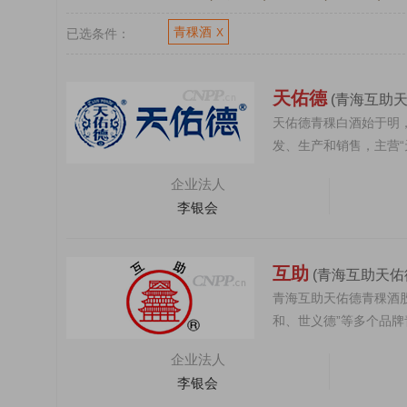
青稞酒
已选条件：
X
天佑德
(青海互助
天佑德青稞白酒始于明
发、生产和销售，主营“
酒，公司总资产3...
企业法人
悍马HORS
李银会
互助
(青海互助天佑
青海互助天佑德青稞酒
和、世义德”等多个品牌青
公司为青...
企业法人
李银会