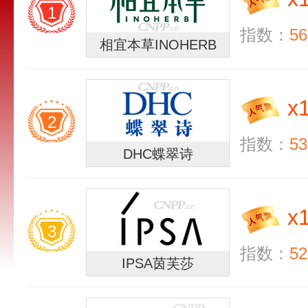
1
指数：
56
相宜本草INOHERB
x
2
指数：
53
DHC蝶翠诗
x
3
指数：
52
IPSA茵芙莎