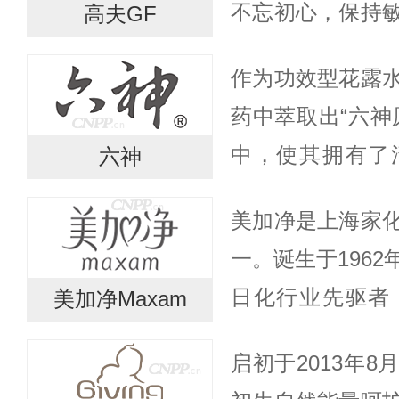
不忘初心，保持
高夫GF
态度，不断为中
作为功效型花露
未来，中国男士
药中萃取出“六神
科技...
中，使其拥有了
六神
效。1990年，
美加净是上海家
市场欢迎。迄今
一。诞生于196
水、沐...
日化行业先驱者
美加净Maxam
材，辅以现代提
启初于2013年
赋予每一位大众