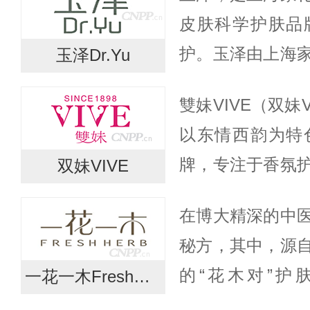
带来不必要的麻烦
皮肤科学护肤品
护。玉泽由上海
玉泽Dr.Yu
医院等各大医院
雙妹VIVE（双妹V
于从根源上解决
以东情西韵为特
粗糙、皴裂、...
牌，专注于香氛
双妹VIVE
典、奢雅、精致
在博大精深的中
由上海家化前身
秘方，其中，源
所...
的“花木对”护
一花一木FreshHerb
花”与“一木”