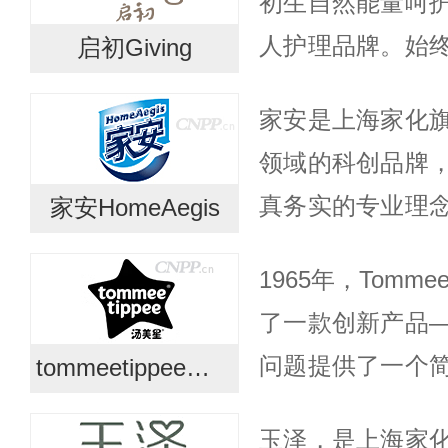
初生自然能量呵
本真之美...
人护理品牌。始
启初Giving
护肤科技的创新
家安是上海家化
业、安全、细致的
领域的科创品牌
年品...
真务实的专业理
家安HomeAegis
新的积极态度，
1965年，Tomme
家庭提供创新性
了一款创新产品
入更加健康...
问题提供了一个
tommeetippee汤美星
步的孩子可以自
玉泽，是上海家