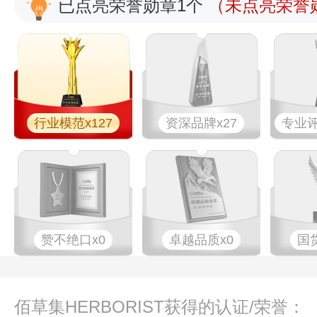
已点亮荣誉勋章1个
（未点亮荣誉勋
行业模范x127
资深品牌x27
专业​评
赞不绝口x0
卓越品质x0
国
佰草集HERBORIST获得的认证/荣誉：