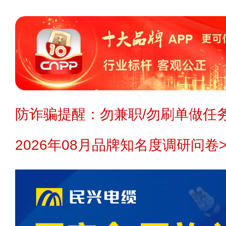
防诈骗提醒：勿兼职/勿刷单做任务
2026年08月品牌知名度调研问卷>