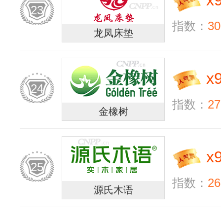
x
23
指数：
30
龙凤床垫
x
24
指数：
27
金橡树
x
25
指数：
26
源氏木语