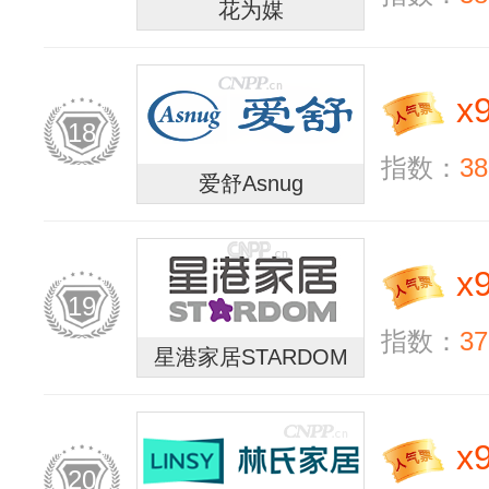
花为媒
x
18
指数：
38
爱舒Asnug
x
19
指数：
37
星港家居STARDOM
x
20