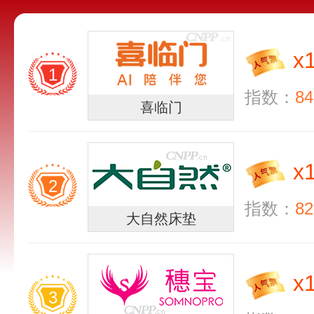
x
1
指数：
84
喜临门
x
2
指数：
82
大自然床垫
x
3