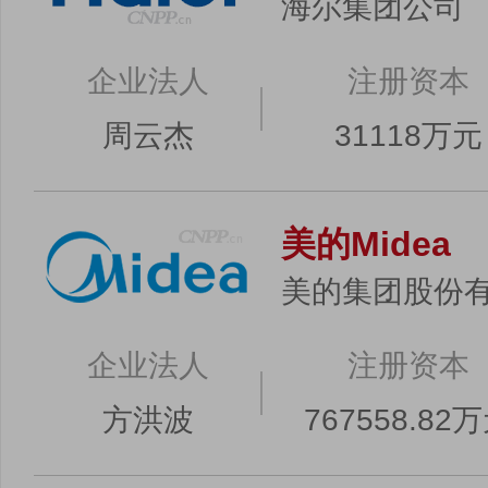
海尔集团公司
麦克维尔空调有限公司、南京天加环境科技有
限公司等】、中国节能协会热泵专业委员会会员
企业法人
注册资本
效之星”产品目录企业等各项空气能企业名单，
投票、网民口碑打分、企业在行业内的排名情
周云杰
31118万元
等为基础，结合CNPP榜中榜品牌研究中心的
出最终名单，根据市场和参数条件变化计算机
美的Midea
业排序不分先后，仅供借鉴参考。
纠错>>
美的集团股份
企业法人
注册资本
方洪波
767558.82