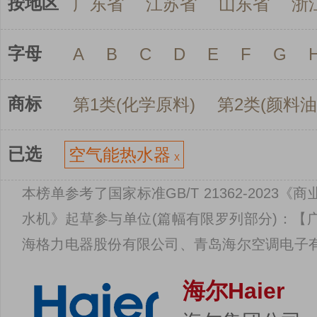
按地区
广东省
江苏省
山东省
浙
字母
A
B
C
D
E
F
G
商标
第1类(化学原料)
第2类(颜料油
已选
空气能热水器
X
本榜单参考了国家标准GB/T 21362-202
水机》起草参与单位(篇幅有限罗列部分)：【
海格力电器股份有限公司、青岛海尔空调电子
份有限公司、青岛海信日立空调系统有限公司
海尔Haier
限公司、广东芬尼克兹节能设备有限公司、浙