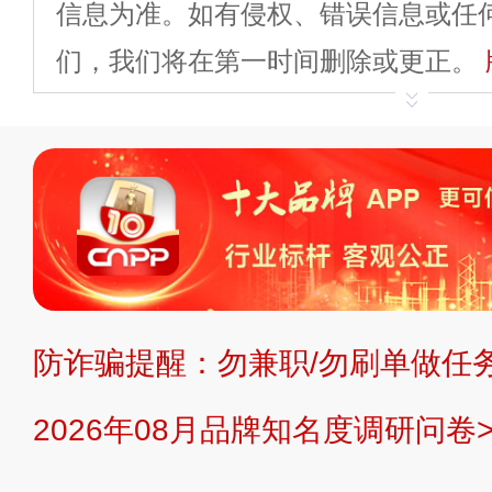
信息为准。如有侵权、错误信息或任
们，我们将在第一时间删除或更正。
申请删除>>
平台自有内容（文字、
标、LOGO 等）知识产权归本站所
复制、转载、商用。本站不生产产品
不代理、不招商、不提供中介服务。
持投资购买的观点或意见，页面信息
防诈骗提醒：勿兼职/勿刷单做任务
提交说明：
快速提交发布>>
提交品
2026年08月品牌知名度调研问卷>