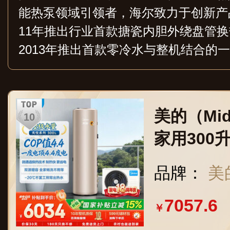
能热泵领域引领者，海尔致力于创新产
11年推出行业首款搪瓷内胆外绕盘管
2013年推出首款零冷水与整机结合的
同年海尔空气能CO2技术及商用级金刚
海尔天沐首款跨临界循环CO2空气能
家用热水、商用热水、热泵采暖三大领
美的（Mi
家用300
温R32冷
品牌：
美
悦PLSX-30
7057.6
￥