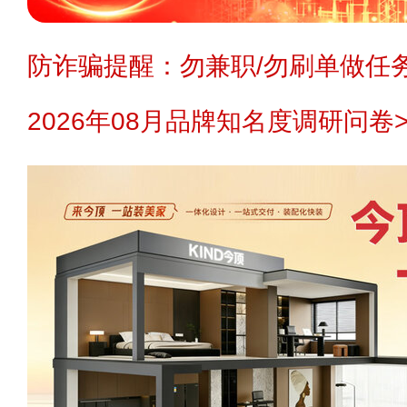
防诈骗提醒：勿兼职/勿刷单做任务
2026年08月品牌知名度调研问卷>