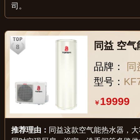
司。
同益 空气
品牌：
同
型号：
KF
19999
￥
推荐理由：
同益这款空气能热水器，大