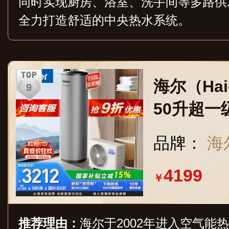
同时实现厨房、浴室、洗手间等多路供
全力打造舒适的中央热水系统。
海尔（Ha
50升超一
0℃高水温
品牌：
海尔
KF71/150
4199
￥
推荐理由：
海尔于2002年进入空气能