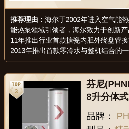
推荐理由：
海尔于2002年进入空气能
能热泵领域引领者，海尔致力于创新产
11年推出行业首款搪瓷内胆外绕盘管
2013年推出首款零冷水与整机结合的
同年海尔空气能CO2技术及商用级金刚
海尔天沐首款跨临界循环CO2空气能
家用热水、商用热水、热泵采暖三大领
芬尼(PHN
8升分体
央热水器
品牌：
P