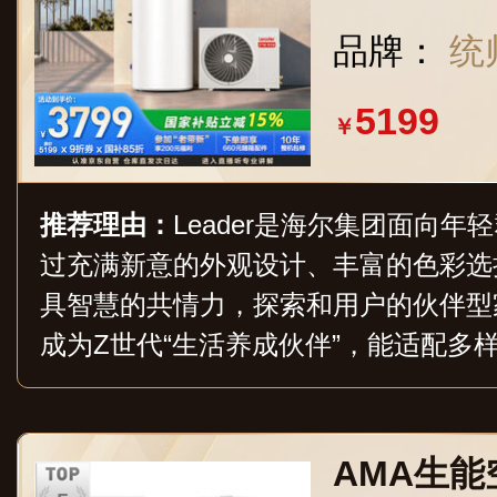
一级能效节能
品牌：
统帅
1
5199
￥
推荐理由：
Leader是海尔集团面向
过充满新意的外观设计、丰富的色彩选
具智慧的共情力，探索和用户的伙伴型家
成为Z世代“生活养成伙伴”，能适配多
术及服务，主要提供热水器、冰箱、洗
视、冷柜等七大品类产品。
AMA生