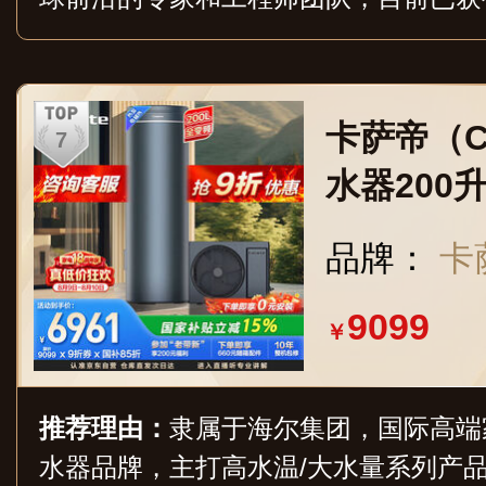
全国及海外市场布局了数万个营销网络
卡萨帝（C
水器200
一级变频节
品牌：
卡萨
净水洗以旧
9099
6人）
￥
推荐理由：
隶属于海尔集团，国际高端
水器品牌，主打高水温/大水量系列产