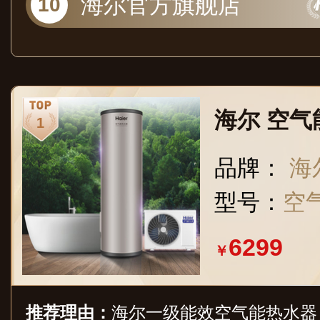
海尔官方旗舰店
海尔 空气
品牌：
海尔
型号：
空
6299
￥
推荐理由：
海尔一级能效空气能热水器