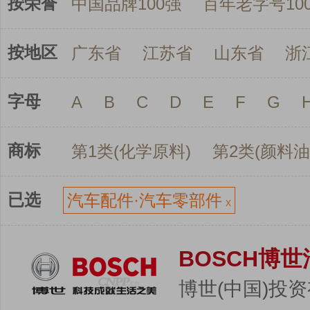
按荣誉
中国品牌100强
百年老字号10
按地区
广东省
江苏省
山东省
浙
字母
A
B
C
D
E
F
G
商标
第1类(化学原料)
第2类(颜料油
已选
汽车配件·汽车零部件
X
BOSCH博
博世(中国)投