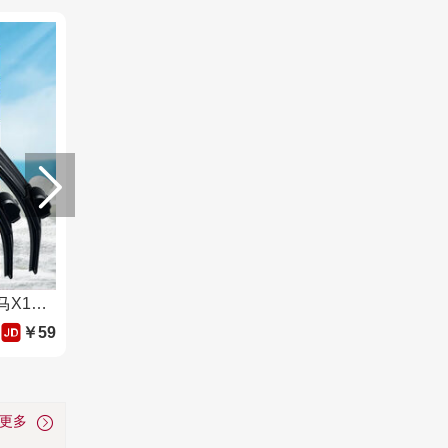
马瑞利(MARELLI)舒扬系列宝马X1雨刮器09至21款原厂18刮雨片15汽车ⅹ1前雨刷条26/16 1对
￥59
看更多