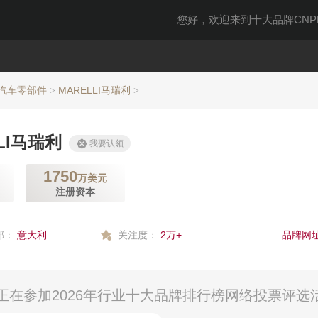
您好，欢迎来到十大品牌CNPP
·汽车零部件
MARELLI马瑞利
>
>
LI马瑞利
我要认领
1750
万美元
注册资本
部：
意大利
关注度：
2万+
品牌网址
司）正在参加2026年行业十大品牌排行榜网络投票评选