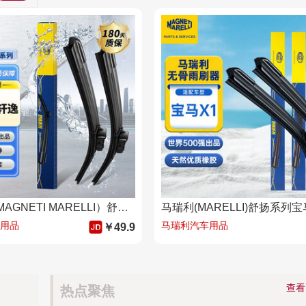
马瑞利（MAGNETI MARELLI）舒扬雨刷器/雨刮片 日产尼桑14代新轩逸20至22款进口胶条原厂原装
用品
马瑞利汽车用品
￥49.9
查
热点聚焦