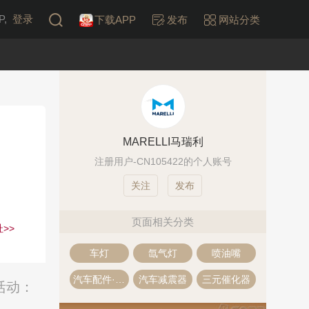
,
登录
下载APP
发布
网站分类
MARELLI马瑞利
注册用户-CN105422的个人账号
发布
页面相关分类
>>
车灯
氙气灯
喷油嘴
汽车配件·汽车零部件
汽车减震器
三元催化器
活动：