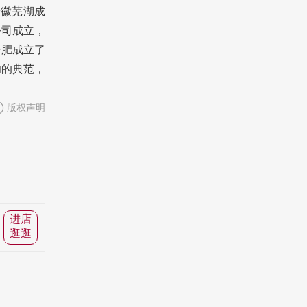
安徽芜湖成
公司成立，
合肥成立了
功的典范，
版权声明
进店
逛逛