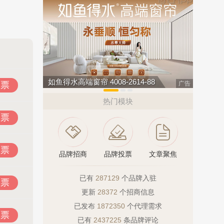
8
肯帝亚KENTIER 4006-026-011
汇迈HUI
投票
广告
热门模块
投票
投票
品牌招商
品牌投票
文章聚焦
已有
287129
个品牌入驻
投票
更新
28372
个招商信息
已发布
1872350
个代理需求
投票
已有
2437225
条品牌评论