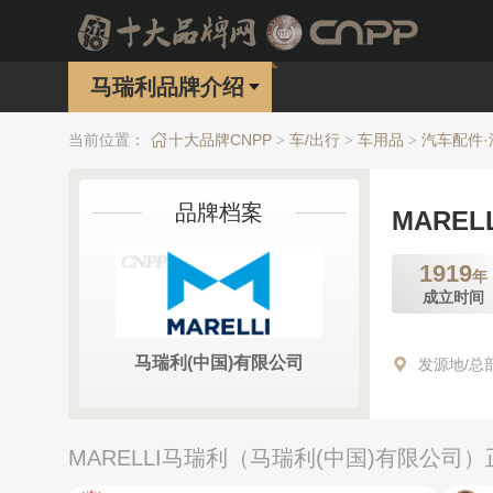
马瑞利品牌介绍
当前位置：
十大品牌CNPP
车/出行
车用品
汽车配件
>
>
>
品牌档案
MAREL
1919
年
成立时间
马瑞利(中国)有限公司
发源地/总
MARELLI马瑞利（马瑞利(中国)有限公