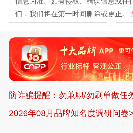
信息为准。如有侵权、错误信息或任
们，我们将在第一时间删除或更正。
申请删除>>
平台自有内容（文字、
标、LOGO 等）知识产权归本站所
复制、转载、商用。本站不生产产品
不代理、不招商、不提供中介服务。
持投资购买的观点或意见，页面信息
防诈骗提醒：勿兼职/勿刷单做任务
提交说明：
快速提交发布>>
提交品
2026年08月品牌知名度调研问卷>