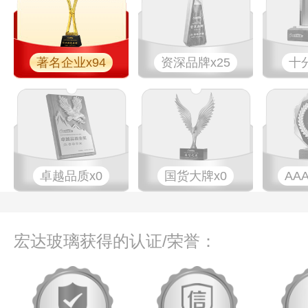
著名企业x94
资深品牌x25
十
卓越品质x0
国货大牌x0
AA
宏达玻璃获得的认证/荣誉：