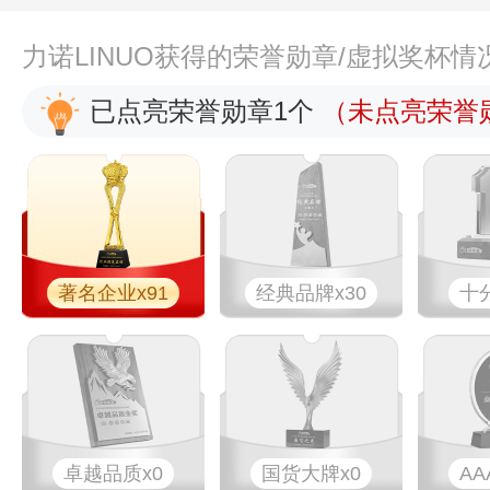
力诺LINUO获得的荣誉勋章/虚拟奖杯情
已点亮荣誉勋章1个
（未点亮荣誉勋
著名企业x91
经典品牌x30
十
卓越品质x0
国货大牌x0
AA