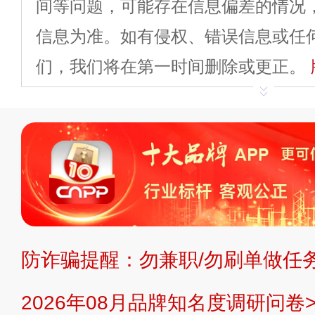
间等问题，可能存在信息偏差的情况
信息为准。如有侵权、错误信息或任
们，我们将在第一时间删除或更正。
申请删除>>
平台自有内容（文字、
标、LOGO 等）知识产权归本站所
复制、转载、商用。本站不生产产品
不代理、不招商、不提供中介服务。
持投资购买的观点或意见，页面信息
防诈骗提醒：勿兼职/勿刷单做任务
提交说明：
快速提交发布>>
提交品
2026年08月品牌知名度调研问卷>