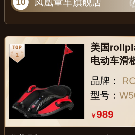
凤凰童车旗舰店
美国roll
电动车滑
人男女孩
品牌：
R
礼物玩具 
型号：
W5
989
￥