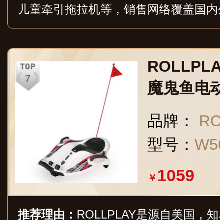
儿童牵引拖拉机等，销售网络覆盖国内
ROLLPLA
魔鬼鱼电
丁车可坐
品牌：
R
魔鬼鱼
型号：
W5
1059
￥
推荐理由：
ROLLPLAY是源自美国