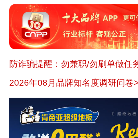
防诈骗提醒：勿兼职/勿刷单做任务
2026年08月品牌知名度调研问卷>