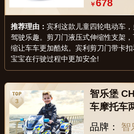
678
￥
推荐理由：
宾利这款儿童四轮电动车，
驾驶乐趣。剪刀门液压式伸缩性支架，
缩让车车更加酷炫。宾利剪刀门带卡扣
宝宝在行驶过程中更加安全!
智乐堡 CH
车摩托车
车双人玩
品牌：
智乐
宝电瓶车宝