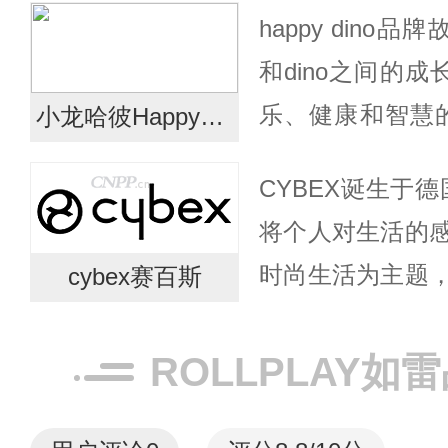
happy dino
科学的制造工艺
和dino之间的成
费者...
乐、健康和智慧的孩
小龙哈彼HappyDino
中的快乐陪伴，
CYBEX诞生于德国
想的陪伴、儿时伙伴
将个人对生活的
时尚生活为主题
cybex赛百斯
设计师的专长，
体，使CYBEX发
ROLLPLAY如