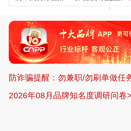
申请删除>>
平台自有内容（文字、
标、LOGO 等）知识产权归本站所
复制、转载、商用。本站不生产产品
不代理、不招商、不提供中介服务。
持投资购买的观点或意见，页面信息
防诈骗提醒：勿兼职/勿刷单做任务
提交说明：
快速提交发布>>
提交品
2026年08月品牌知名度调研问卷>