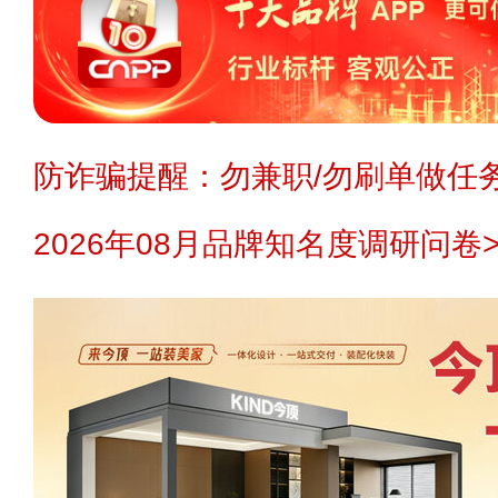
防诈骗提醒：勿兼职/勿刷单做任务
2026年08月品牌知名度调研问卷>