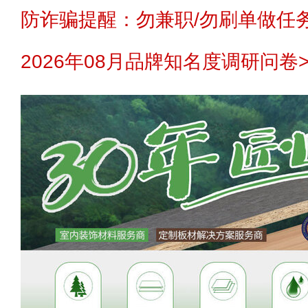
防诈骗提醒：勿兼职/勿刷单做任务
2026年08月品牌知名度调研问卷>