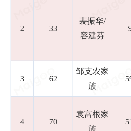
裴振华/
2
33
容建芬
邹支农家
3
62
5
族
袁富根家
4
70
5
族