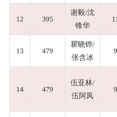
谢毅/沈
12
395
1
锋华
瞿晓铧/
13
479
9
张含冰
伍亚林/
14
479
9
伍阿凤