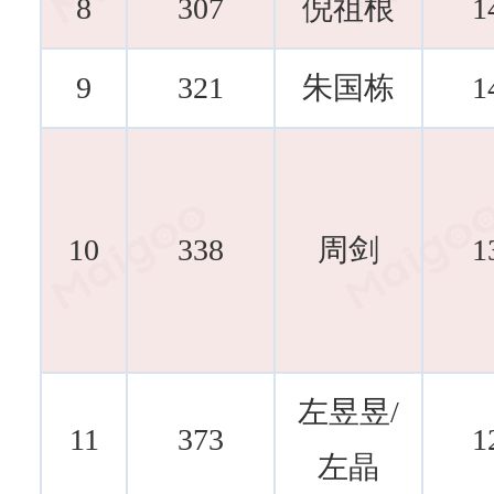
8
307
倪祖根
1
9
321
朱国栋
1
10
338
周剑
1
左昱昱/
11
373
1
左晶