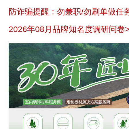
防诈骗提醒：勿兼职/勿刷单做任务
2026年08月品牌知名度调研问卷>