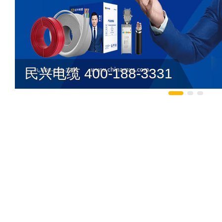
民兴电缆 400-188-3331