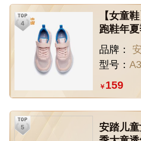
【女童鞋
跑鞋年夏
休闲鞋 
品牌：
安
白5561C-
型号：
A
m)
159
￥
安踏儿童
季大童透