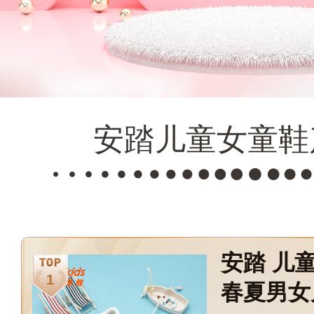
安踏儿童女童鞋
安踏 儿
春夏男女