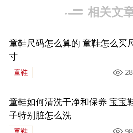
相关文
童鞋尺码怎么算的 童鞋怎么买
寸
童鞋
28
童鞋如何清洗干净和保养 宝宝
子特别脏怎么洗
童鞋
98