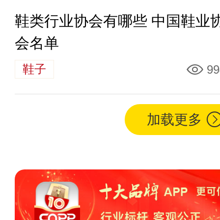
鞋类行业协会有哪些 中国鞋业
会名单
鞋子
99
加载更多