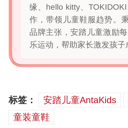
缘、hello kitty、TOKID
作，带领儿童鞋服趋势。秉
品牌主张，安踏儿童激励每
乐运动，帮助家长激发孩子成
标签：
安踏儿童AntaKids
童装童鞋