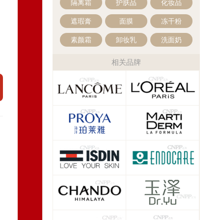
隔离霜
护肤品
化妆品
遮瑕膏
面膜
冻干粉
素颜霜
卸妆乳
洗面奶
相关品牌