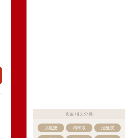
页面相关分类
肌底液
精华液
烟酰胺