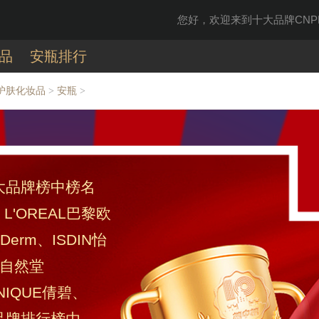
您好，欢迎来到十大品牌CNPP
品
安瓶排行
护肤化妆品
安瓶
>
>
十大品牌榜中榜名
L'OREAL巴黎欧
Derm、ISDIN怡
、自然堂
INIQUE倩碧、
品牌排行榜由