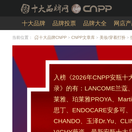
十大品牌
品牌投票
品牌大全
网店产
当前位置：
十大品牌CNPP
CNPP文章库
美妆/穿着打扮
>
>
>
入榜《2026年CNPP安瓶
录》的有：LANCOME兰蔻、
莱雅、珀莱雅PROYA、Marti
思丁、ENDOCARE安多可
CHANDO、玉泽Dr.Yu、CL
VICHY薇姿。最新安瓶十大