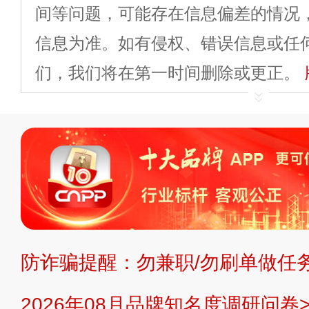
间等问题，可能存在信息偏差的情况
信息为准。如有侵权、错误信息或任
们，我们将在第一时间删除或更正。
申请删除>>
平台自有内容（文字、
标、LOGO 等）知识产权归本站所
复制、转载、商用。本站不生产产品
不代理、不招商、不提供中介服务。
持投资购买的观点或意见，页面信息
防诈骗提醒：勿兼职/勿刷单做任务
提交说明：
快速提交发布>>
提交品
2026年08月品牌知名度调研问卷>