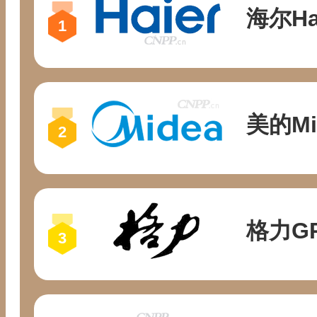
海尔Ha
美的Mi
格力G