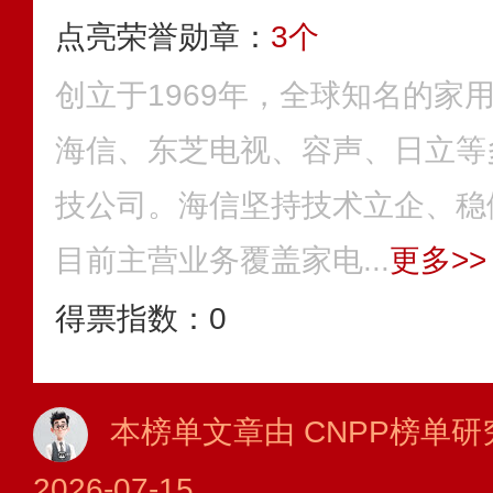
点亮荣誉勋章：
3个
创立于1969年，全球知名的家
海信、东芝电视、容声、日立等
技公司。海信坚持技术立企、稳
目前主营业务覆盖家电...
更多>>
得票指数：
0
本榜单文章由 CNPP榜单研
2026-07-15