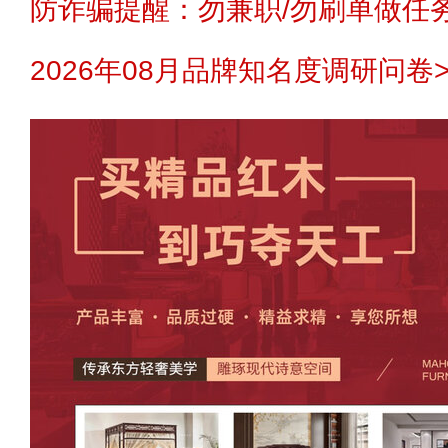
防诈骗提醒：勿兼职/勿刷单做任务
2026年08月品牌知名度调研问卷>