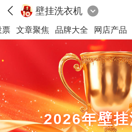
壁挂洗衣机
投票
文章聚焦
品牌大全
网店产品
2026年壁