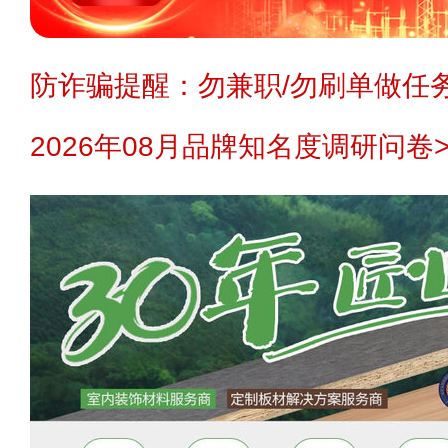
防诈骗提醒：勿兼职/勿刷单做任务
2026年08月品牌知名度调研问卷>