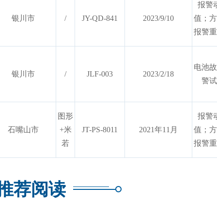
报警
银川市
/
JY-QD-841
2023/9/10
值；方
报警重
电池故
银川市
/
JLF-003
2023/2/18
警试
图形
报警
石嘴山市
+米
JT-PS-8011
2021年11月
值；方
若
报警重
推荐阅读