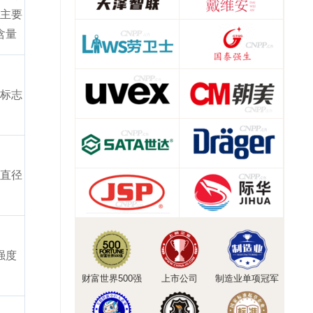
主要
含量
标志
直径
强度
财富世界500强
上市公司
制造业单项冠军