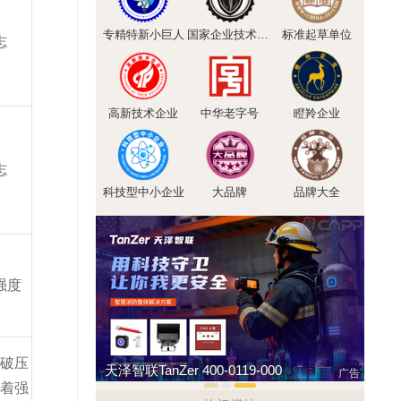
专精特新小巨人
国家企业技术中心
标准起草单位
志
高新技术企业
中华老字号
瞪羚企业
志
科技型中小企业
大品牌
品牌大全
强度
破压
天泽智联TanZer 400-0119-000
戴维
广告
着强