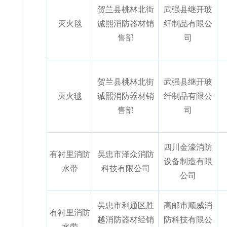
贺兰县桃林北街
武强县继开玻
灭火毯
诚熙消防器材销
纤制品有限公
售部
司
贺兰县桃林北街
武强县继开玻
灭火毯
诚熙消防器材销
纤制品有限公
售部
司
四川金濠消防
有衬里消防
吴忠市泽众消防
设备制造有限
水带
科技有限公司
公司
吴忠市利通区胜
高邮市顺威消
有衬里消防
越消防器材经销
防科技有限公
水带