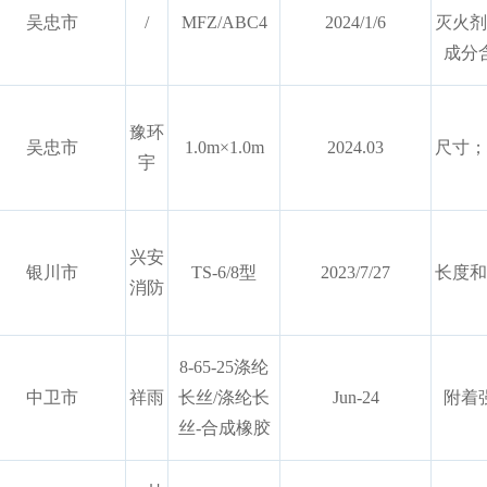
吴忠市
/
MFZ/ABC4
2024/1/6
灭火剂
成分
豫环
吴忠市
1.0m×1.0m
2024.03
尺寸；
宇
兴安
银川市
TS-6/8型
2023/7/27
长度和
消防
8-65-25涤纶
中卫市
祥雨
长丝/涤纶长
Jun-24
附着
丝-合成橡胶