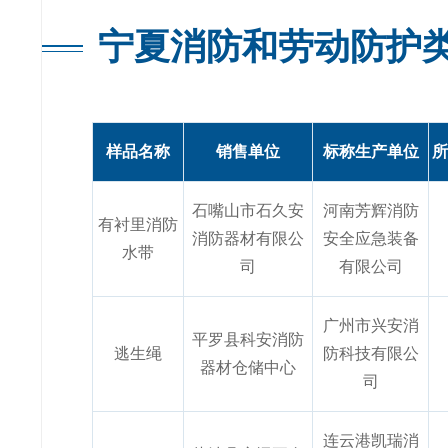
宁夏消防和劳动防护
样品名称
销售单位
标称生产单位
所
石嘴山市石久安
河南芳辉消防
有衬里消防
消防器材有限公
安全应急装备
水带
司
有限公司
广州市兴安消
平罗县科安消防
逃生绳
防科技有限公
器材仓储中心
司
连云港凯瑞消