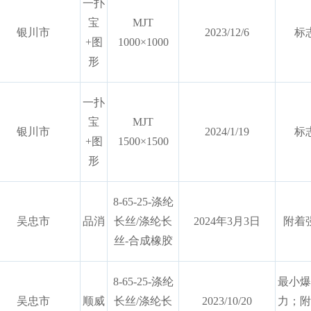
一扑
宝
MJT
银川市
2023/12/6
标
+图
1000×1000
形
一扑
宝
MJT
银川市
2024/1/19
标
+图
1500×1500
形
8-65-25-涤纶
吴忠市
品消
长丝/涤纶长
2024年3月3日
附着
丝-合成橡胶
8-65-25-涤纶
最小爆
吴忠市
顺威
长丝/涤纶长
2023/10/20
力；附