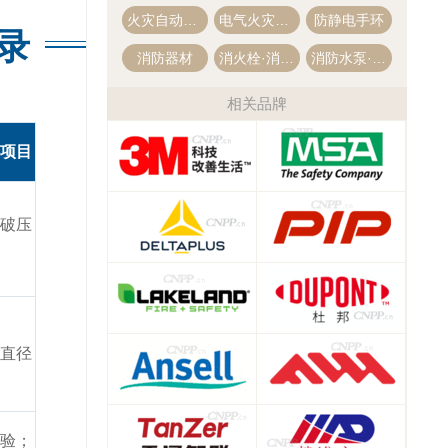
火灾自动报警系统
电气火灾监控系统
防静电手环
录
消防器材
消火栓·消防栓
消防水泵·消防泵
相关品牌
项目
破压
直径
验；