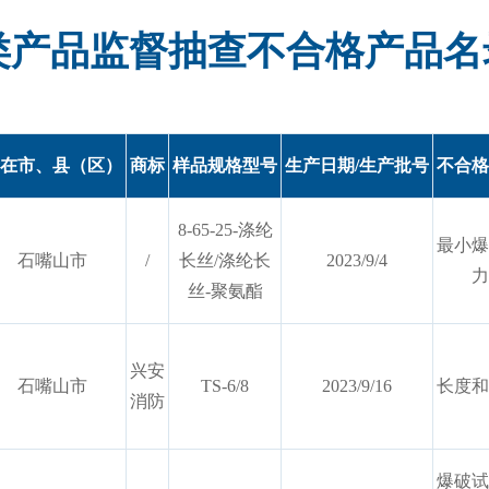
类产品监督抽查不合格产品名
在市、县（区）
商标
样品规格型号
生产日期/生产批号
不合格
8-65-25-涤纶
最小爆
石嘴山市
/
长丝/涤纶长
2023/9/4
力
丝-聚氨酯
兴安
石嘴山市
TS-6/8
2023/9/16
长度和
消防
爆破试