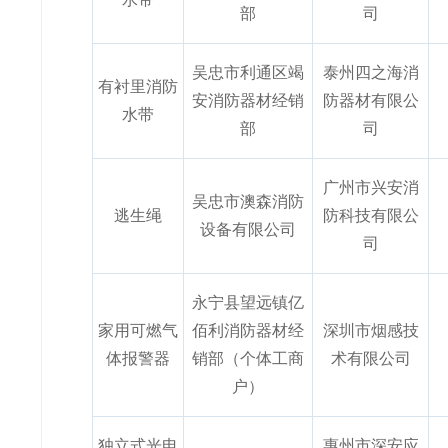
部
司
吴忠市利通区竭
泰州四之海消
有衬里消防
安消防器材经销
防器材有限公
水带
部
司
广州市兴安消
吴忠市澳森消防
逃生绳
防科技有限公
设备有限公司
司
永宁县望远镇亿
家用可燃气
佰利消防器材经
深圳市烟感技
体报警器
销部（个体工商
术有限公司
户）
独立式光电
惠州市深安应