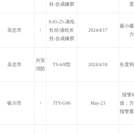
丝-合成橡胶
度
8-65-25-涤纶
最小爆
吴忠市
/
长丝/涤纶长
2024/4/17
力
丝-合成橡胶
兴安
吴忠市
TS-6/8型
2024/4/18
长度和
消防
报警
银川市
/
JTY-G06
May-23
值；方
报警重