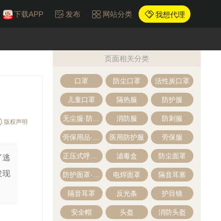
下载APP
发布
网站分类
我想代理
页面相关分类
口罩
防尘口罩
活性炭口罩
儿童口罩
隔热服
防护服
无尘服·防尘服
消防服
防刺服
版权声明
劳保用品·防护用品
医用防护服
劳保服
正压式呼吸器
滤毒盒
防尘面罩
了逃
发现
防护面罩·面罩
电焊面罩
隔音耳塞
隔音耳罩
反光条
护目镜
安全帽
头盔
消防头盔