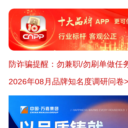
防诈骗提醒：勿兼职/勿刷单做任务
2026年08月品牌知名度调研问卷>