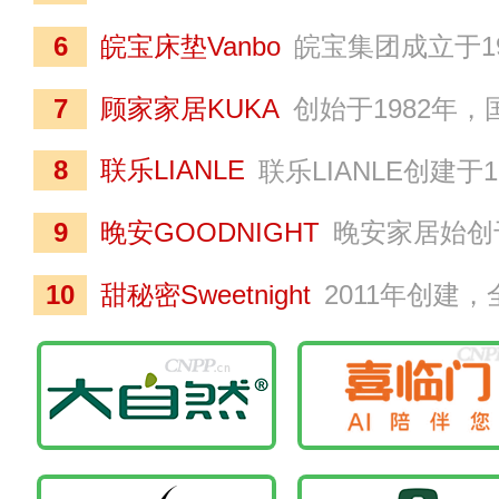
6
皖宝床垫Vanbo
皖宝集团成立于1985年，专注于床垫、家具、聚氨酯海绵、广告等多元领域发展的家居产品现代化制造企业，自主研发
7
顾家家居KUKA
创始于1982年，国内家居整装定制行业知名品牌，专注于客餐厅、卧室及全屋定制家居产品研发、生产和销售的全产业链型企业（股票代码：60
8
联乐LIANLE
联乐LIANLE创建于1985年，国内知名软体家具生产商，专注于高端软体家具的研发、制造和销售，产品线涵盖床垫、软床、沙发、实木家具等系列，推出了新型人体工学床垫、护脊
9
晚安GOODNIGHT
晚安家居始创于1986年，是一家集研发、生产、销售于一体的大型连锁经营家居企业，下辖晚安家居、晚安家纺、晚安红木馆
10
甜秘密Sweetnight
2011年创建，全球颇具人气的寝具设计及制造商，是一家融合环保、时尚理念的睡眠品牌。甜秘密致力于通过创新驱动睡眠产业的变革让人