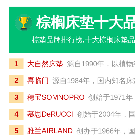
棕榈床垫十大
棕垫品牌排行榜,十大棕榈床垫品
1
大自然床垫
源自1990年，以植物纤维弹性床垫起家的大型寝具用品供应商，致力于棕纤维弹性床垫等产品研发、生产、销售为一体的现代化企业。大自然床垫现已形
2
喜临门
源自1984年，国内知名床垫床具品牌，致力于各类卧室家具、寝具等产品开发、生产、销售的高新技术企业，2012年在上交所上市（股票代码：603008）。喜临门在全球范围
3
穗宝SOMNOPRO
创始于1971年，全国知名床垫生产企业，中国家具协会常务理事单位之一，致力于睡眠研究及寝具研发制造的现代化企业。
4
慕思DeRUCCI
创始于2004年，国内规模较大的寝具产品生产商，致力于提供符合时代需求的健康睡眠解决方案，其床垫、床架、家具等产品被广泛应用于家庭住户和多
5
雅兰AIRLAND
创办于1966年，国内颇具影响力的床垫品牌，是集家居用品、地产开发、酒店经营于一身的大型集团公司，旗下拥有雅兰床垫、雅兰云、雅兰家纺、雅兰A