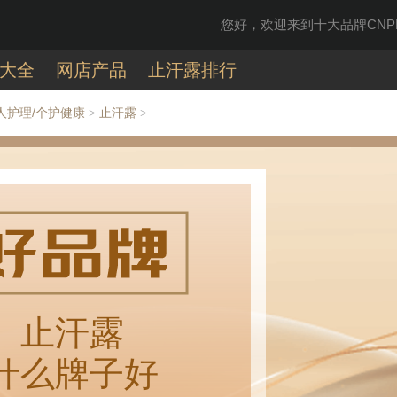
您好，欢迎来到十大品牌CNPP
大全
网店产品
止汗露排行
人护理/个护健康
止汗露
>
>
止汗露
什么牌子好