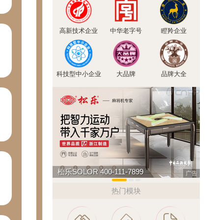
高新技术企业
中华老字号
瞪羚企业
科技型中小企业
大品牌
品牌大全
悍马HORSE 400-012-6012
如鱼
广告
热门模块