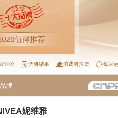
2026值得推荐
碑评论
调研结果
消费者投票
每月
好品牌
NIVEA妮维雅