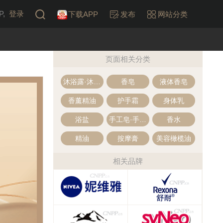
,
登录
下载APP
发布
网站分类
页面相关分类
沐浴露·沐浴乳
香皂
液体香皂
香薰精油
护手霜
身体乳
浴盐
手工皂·手工香皂
香水
精油
按摩膏
美容橄榄油
相关品牌