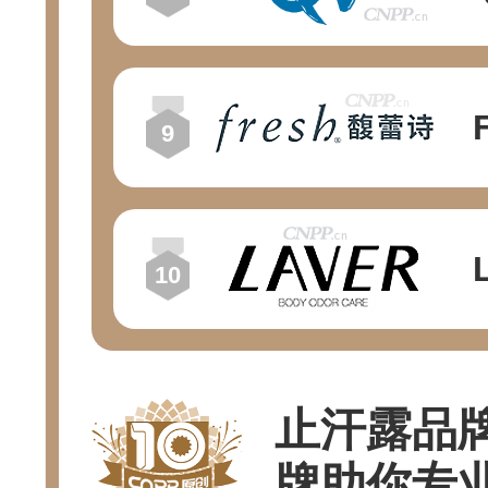
止汗露品
牌助你专