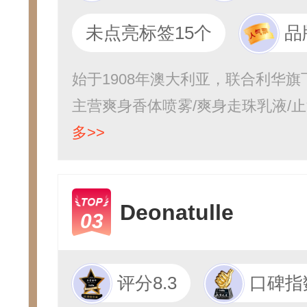
未点亮标签15个
品
始于1908年澳大利亚，联合利华
主营爽身香体喷雾/爽身走珠乳液/
多>>
Deonatulle
03
评分8.3
口碑指数