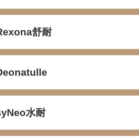
Rexona舒耐
Deonatulle
松乐SOLOR 400-111-7899
syNeo水耐