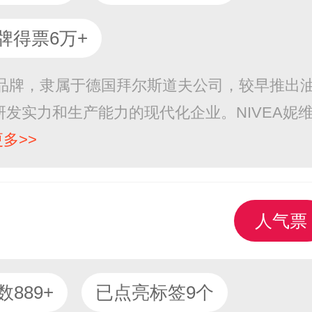
牌得票6万+
肤品牌，隶属于德国拜尔斯道夫公司，较早推出
发实力和生产能力的现代化企业。NIVEA妮
更多>>
人气票
889+
已点亮标签9个