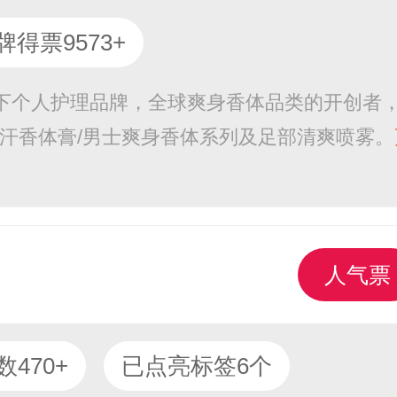
牌得票9573+
旗下个人护理品牌，全球爽身香体品类的开创者
止汗香体膏/男士爽身香体系列及足部清爽喷雾。
人气票
470+
已点亮标签6个