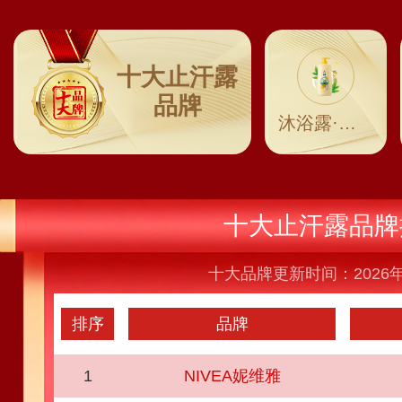
十大止汗露
品牌
沐浴露·沐浴乳
十大止汗露品牌
十大品牌更新时间：2026年
排序
品牌
1
NIVEA妮维雅