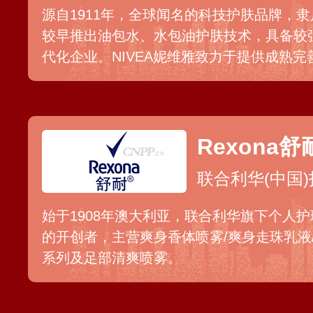
源自1911年，全球闻名的科技护肤品牌，
较早推出油包水、水包油护肤技术，具备较
代化企业。NIVEA妮维雅致力于提供成熟
出面部护理、妮维雅男士、防晒、止汗和沐
的多元化需求。
Rexona舒
联合利华(中国
始于1908年澳大利亚，联合利华旗下个人
的开创者，主营爽身香体喷雾/爽身走珠乳液
系列及足部清爽喷雾。