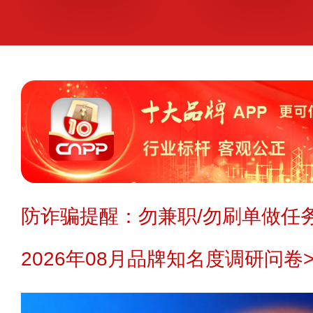
防诈骗提醒：勿兼职/勿刷单做任务
2026年08月品牌知名度调研问卷>