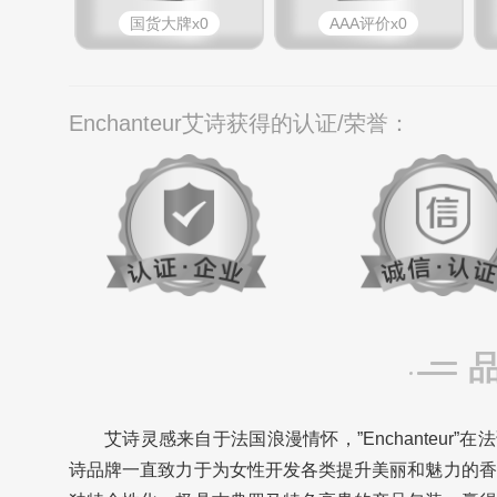
国货大牌x0
AAA评价x0
Enchanteur艾诗获得的认证/荣誉：
艾诗灵感来自于法国浪漫情怀，”Enchanteu
诗品牌一直致力于为女性开发各类提升美丽和魅力的香