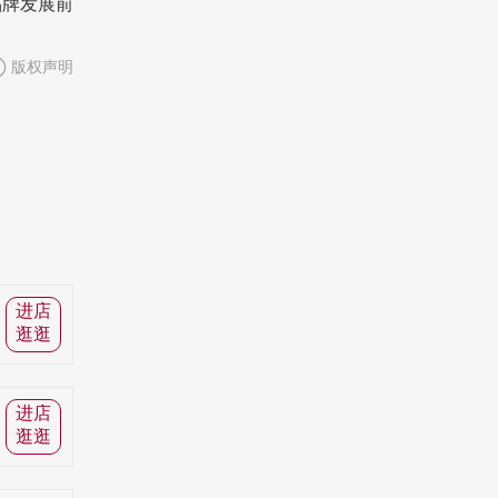
品牌发展前
版权声明
进店
逛逛
进店
逛逛