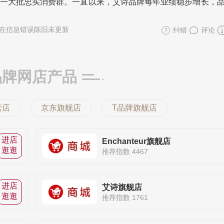
一大批忠实消费群。一直以来，艾诗品牌每年业绩稳步增长，
在信息错误陈旧未更新
纠错
评论
品牌网店产品
营店
京东旗舰店
T品牌旗舰店
进店
Enchanteur旗舰店
逛逛
推荐指数 4467
进店
艾诗旗舰店
逛逛
推荐指数 1761