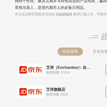
独特个性化、极具古典罗马特色高贵的产品包装，赢得
景相当喜人，是现代都市人的必备日用品。
本企业品牌页面图文信息由
CN105024
整理汇编上传，可能存
综合推荐
京东自
艾诗（Enchanteur）自营旗舰店
推荐指数 57814
艾诗旗舰店
推荐指数 3825