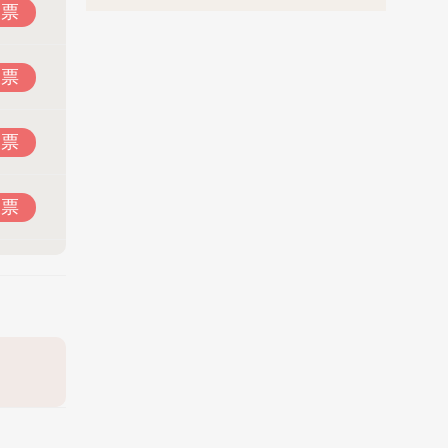
投票
投票
投票
投票