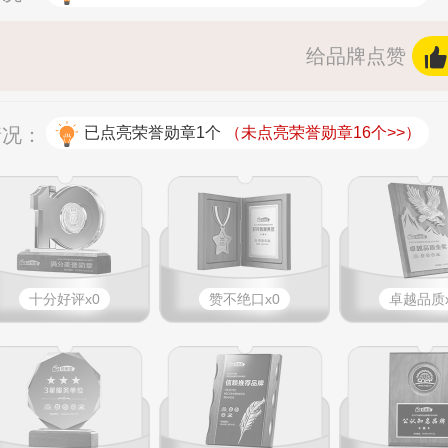
给品牌点赞
情况：
已点亮荣誉勋章1个
（未点亮荣誉勋章16个>>）
十分好评x0
赞不绝口x0
卓越品质x