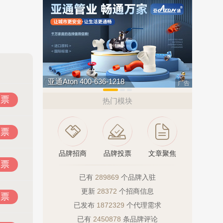
万嘉WANJIA 400-861-6677
悍马HOR
广告
投票
热门模块
投票
品牌招商
品牌投票
文章聚焦
投票
已有
289869
个品牌入驻
更新
28372
个招商信息
投票
已发布
1872329
个代理需求
已有
2450878
条品牌评论