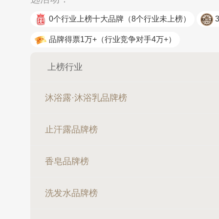
0个行业上榜十大品牌
（8个行业未上榜）
品牌得票1万+
（行业竞争对手4万+）
上榜行业
沐浴露·沐浴乳品牌榜
止汗露品牌榜
香皂品牌榜
洗发水品牌榜