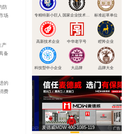
的防
专精特新小巨人
国家企业技术中心
标准起草单位
市场
高新技术企业
中华老字号
瞪羚企业
生产
具备
科技型中小企业
大品牌
品牌大全
进的
消费
麦德威MDW 400-1085-119
广告