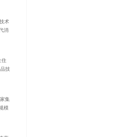
技术
代消
性住
产品技
一家集
规模