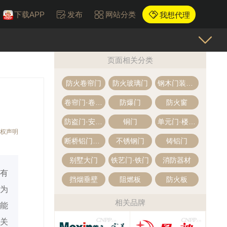
下载APP
发布
网站分类
我想代理
页面相关分类
防火卷帘门
防火玻璃门
钢木门装甲门
卷帘门·卷闸门
防爆门
防火窗
防盗门·安全门
铜门
单元门·楼宇门
权声明
断桥铝门窗·铝合金门窗
不锈钢门
铸铝门
别墅大门
铁艺门·铁门
消防器材
有
挡烟垂壁
阻燃板
防火板
为
相关品牌
能
关