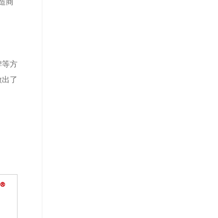
造商
碑等方
做出了