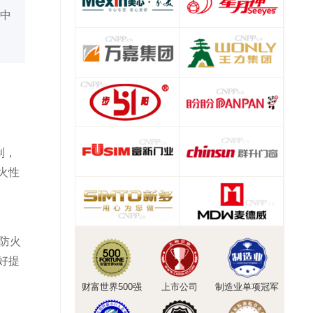
中
制，
火性
防火
好提
财富世界500强
上市公司
制造业单项冠军