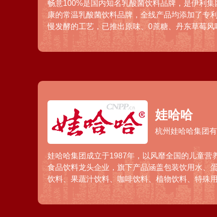
畅意100%是国内知名乳酸菌饮料品牌，是伊利
康的常温乳酸菌饮料品牌，全线产品均添加了专利菌
慢发酵的工艺，已推出原味、0蔗糖、丹东草莓风
饮料产品，满足丰富多元的饮用场景，销售网络
内常温乳酸菌饮品领域的佼佼者。
娃哈哈
杭州娃哈哈集团
娃哈哈集团成立于1987年，以风靡全国的儿童营
食品饮料龙头企业，旗下产品涵盖包装饮用水、
饮料、果蔬汁饮料、咖啡饮料、植物饮料、特殊
制品、医药保健食品等十余类200多个品种，其中
快线、八宝粥等在国内享有较高的声誉。