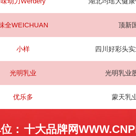
味动力Werdery
湖北均瑶大健康
味全WEICHUAN
顶新
小样
四川好彩头实
光明乳业
光明乳业
优乐多
蒙天乳
单位：
十大品牌网WWW.CNPP