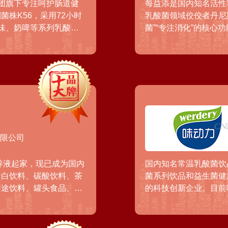
集团旗下专注呵护肠道健
每益添是国内知名活性
株K56，采用72小时
乳酸菌领域佼佼者丹尼
味、奶啤等系列乳酸菌
菌”“专注消化”的核
覆盖全国各地，已成为国
合莓、芦荟等口味的活
便利店及主流电商平台
有限公司
养液起家，现已成为国内
国内知名常温乳酸菌饮
蛋白饮料、碳酸饮料、茶
菌系列饮品和益生菌健
用途饮料、罐头食品、乳
的科技创新企业。目前
纯净水、AD钙奶、营养
果味等多种味型和规格
场。