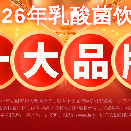
026年乳酸菌
业评审团研究和大数据筛选，联合十大品牌网CNPP发布。研究
布的权威排行，结合网络公众评议进行加权计算，形成科学、客
畅意100%、每益添、娃哈哈、味动力Werdery、味全WEI