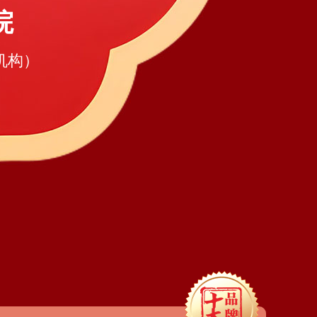
院
机构）