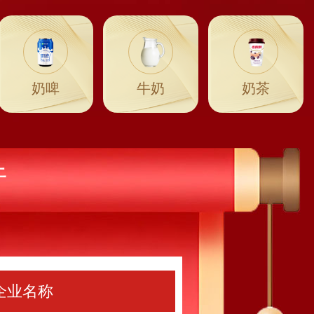
奶啤
牛奶
奶茶
行
企业名称