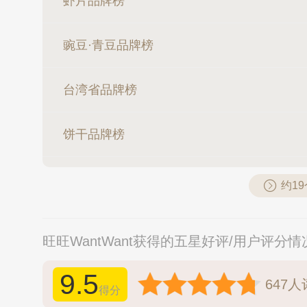
虾片品牌榜
豌豆·青豆品牌榜
台湾省品牌榜
饼干品牌榜
约1
旺旺WantWant获得的五星好评/用户评分情
9.5
647
人
得分