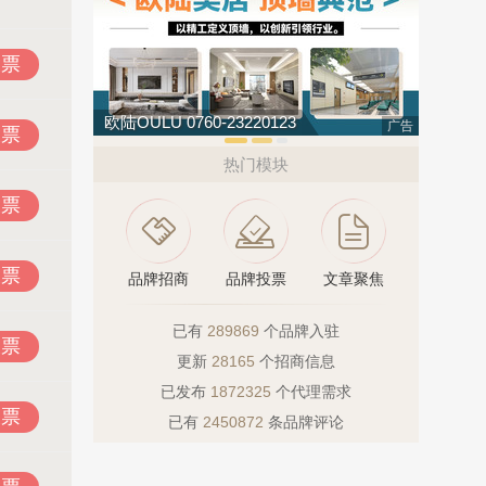
投票
欧陆OULU 0760-23220123
创星地板 
广告
投票
热门模块
投票
投票
品牌招商
品牌投票
文章聚焦
已有
289869
个品牌入驻
投票
更新
28165
个招商信息
已发布
1872325
个代理需求
投票
已有
2450872
条品牌评论