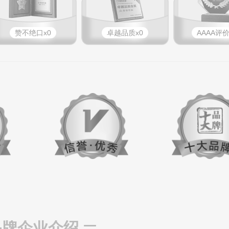
赞不绝口x0
卓越品质x0
AAAA评价
品牌企业介绍