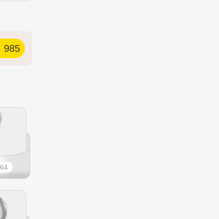
985
64