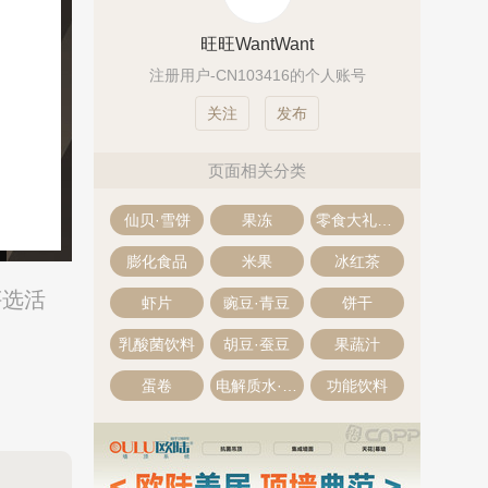
旺旺WantWant
注册用户-CN103416的个人账号
发布
页面相关分类
仙贝·雪饼
果冻
零食大礼包·零食礼盒
膨化食品
米果
冰红茶
评选活
虾片
豌豆·青豆
饼干
乳酸菌饮料
胡豆·蚕豆
果蔬汁
蛋卷
电解质水·电解质饮料
功能饮料