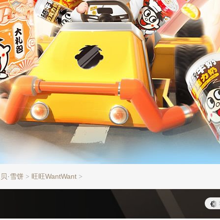
贝·雪饼
旺旺WantWant
>
>