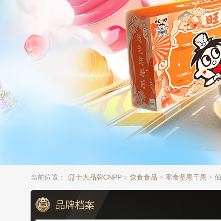
当前位置：
十大品牌CNPP
饮食食品
零食坚果干果
仙
>
>
>
品牌档案