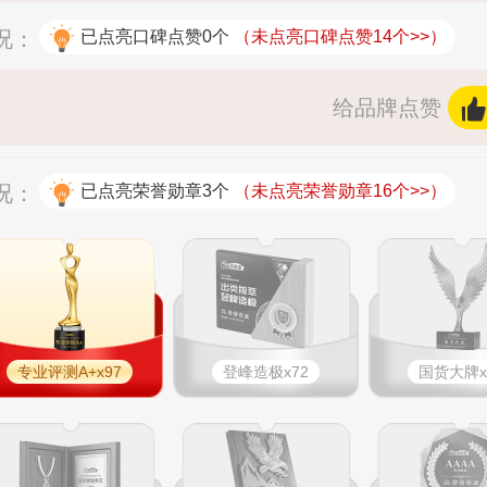
况：
已点亮口碑点赞0个
（未点亮口碑点赞14个>>）
给品牌点赞
况：
已点亮荣誉勋章3个
（未点亮荣誉勋章16个>>）
专业评测A+x97
登峰造极x72
国货大牌x