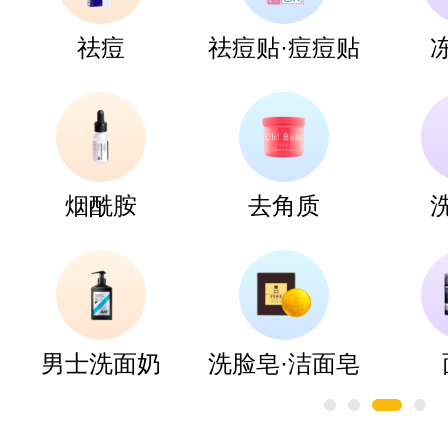
祛痘
祛痘贴·痘痘贴
烟酰胺
去角质
男士洗面奶
洗脸皂·洁面皂