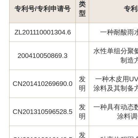
类
专利号/专利申请号
专利
型
ZL201110001304.6
一种耐酸雨
水性单组分聚
200410050869.3
制造
发
一种木皮用U
CN201410269690.0
明
涂料及其制备
发
一种具有动态
CN201310596528.5
明
涂料调
发