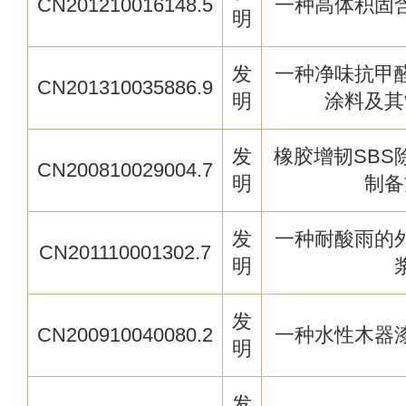
CN201210016148.5
一种高体积固
明
发
一种净味抗甲
CN201310035886.9
明
涂料及其
发
橡胶增韧SBS
CN200810029004.7
明
制备
发
一种耐酸雨的
CN201110001302.7
明
发
CN200910040080.2
一种水性木器
明
发