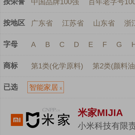
按荣誉
中国品牌100强
百年老字号10
按地区
广东省
江苏省
山东省
浙
字母
A
B
C
D
E
F
G
商标
第1类(化学原料)
第2类(颜料油
已选
智能家居
X
米家MIJIA
小米科技有限