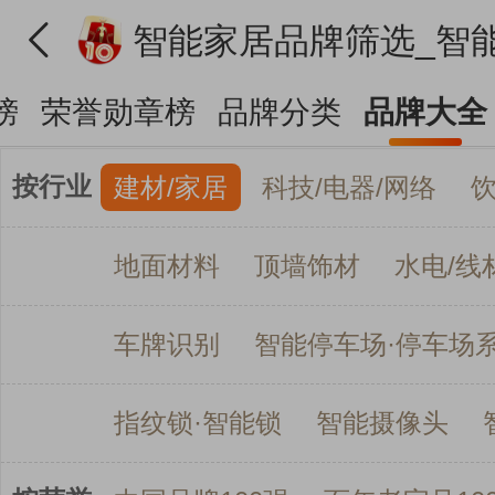
榜
荣誉勋章榜
品牌分类
品牌大全
按行业
建材/家居
科技/电器/网络
地面材料
顶墙饰材
水电/线
车牌识别
智能停车场·停车场
指纹锁·智能锁
智能摄像头