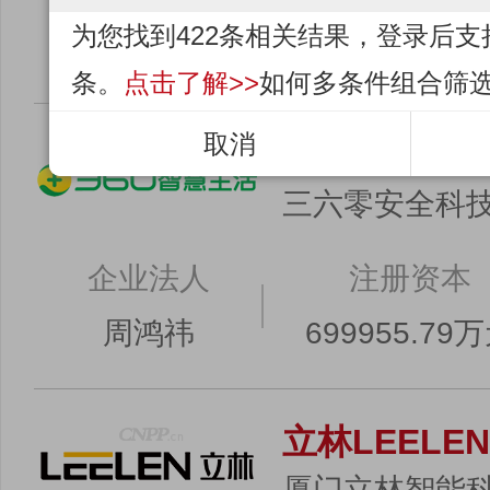
为您找到422条相关结果，登录后支
林劲
183000万
条。
点击了解>>
如何多条件组合筛
取消
360智慧生活
三六零安全科
企业法人
注册资本
周鸿祎
699955.79
立林LEELEN
厦门立林智能